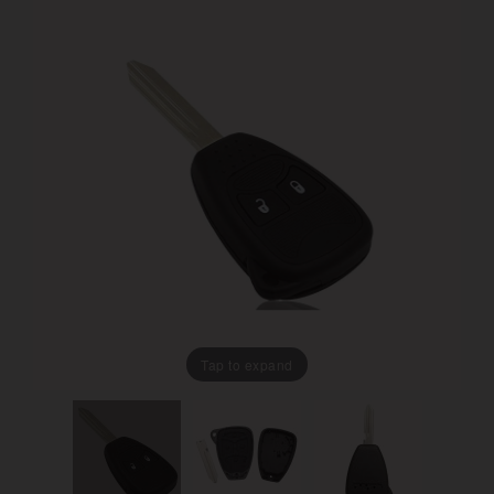
Tap to expand