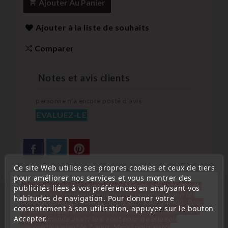
Ajouter Au Panier
Ajouter à la liste de souhaits
Comparer
Notes et avis clients
personne n'a encore posté d'avis
EVALUEZ-LE
Ce site Web utilise ses propres cookies et ceux de tiers
pour améliorer nos services et vous montrer des
« Attention, notre société sera fermée pour congés du
publicités liées à vos préférences en analysant vos
10 aout au 1 septembre inclus. Pour cette raison les
habitudes de navigation. Pour donner votre
commandes sont traitées jusqu'au 7 aout
14H00. Pour
Description
Détails du produit
consentement à son utilisation, appuyez sur le bouton
le service réparation nous devons réceptionner votre
Accepter.
télécommande avant le 6 aout pour qu'elle soit
réexpédiée avant le 7 aout. Merci pour votre