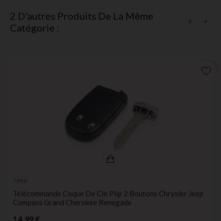
2 D'autres Produits De La Même
Catégorie :
favorite_border
Jeep
Télécommande Coque De Clé Plip 2 Boutons Chrysler Jeep
Compass Grand Cherokee Renegade
Prix
14,99 €