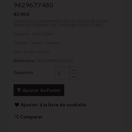
9629677480
83,90 €
Service de programmation de clé à partir du boitier
IMMO BSI SIEMENS 9625403080 9629677480
Peugeot : 306, Expert
Citroen : Jumpy, Evasion
Fiat : Scudo, Ulysse
Référence
PROGIMMO-FIAT-5
Quantité
Ajouter Au Panier
Ajouter à la liste de souhaits
Comparer