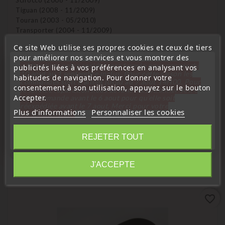
Scirocco (2008 - 11/2009)
Tiguan (2008 - 11/2009)
Touran (2003 - 05/2010)
Transporter (2004 - 11/2009)
Ce site Web utilise ses propres cookies et ceux de tiers
Qui peux programmer cette clé ?
pour améliorer nos services et vous montrer des
« Attention, notre société sera fermée pour congés du
publicités liées à vos préférences en analysant vos
Garage VW – Non
10 aout au 1 septembre inclus. Pour cette raison les
habitudes de navigation. Pour donner votre
Garage indépendant – Oui
commandes sont traitées jusqu'au 7 aout
14H00. Pour
consentement à son utilisation, appuyez sur le bouton
électromécanicien – Oui
le service réparation nous devons réceptionner votre
Accepter.
télécommande avant le 6 aout pour qu'elle soit
Serrurier Auto – Oui
réexpédiée avant le 7 aout. Merci pour votre
Plus d'informations
Personnaliser les cookies
compréhension»
Fermer
REJETER TOUT
16 D'autres Produits De La Même
Catégorie :
Information
J'ACCEPTE
favorite_border