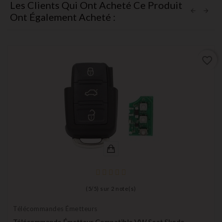
Les Clients Qui Ont Acheté Ce Produit
Ont Également Acheté :
favorite_border
(
5
/
5
) sur
2
note(s)
Télécommandes Émetteurs