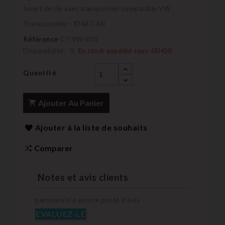
Insert de clé avec transponder compatible VW
Transpondeur : ID48 CAN
Référence
CT-VW-002
Disponibilité:
En stock expédié sous 48H00
Quantité
Ajouter Au Panier
Ajouter à la liste de souhaits
Comparer
Notes et avis clients
personne n'a encore posté d'avis
EVALUEZ-LE