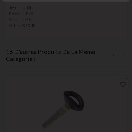
Jma : HU-DH
Errebi : HF49
Silca : HU56
Orion : S60HF
16 D'autres Produits De La Même
Catégorie :
favorite_border