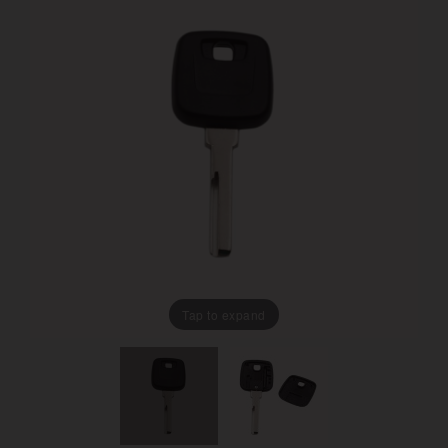
Tap to expand