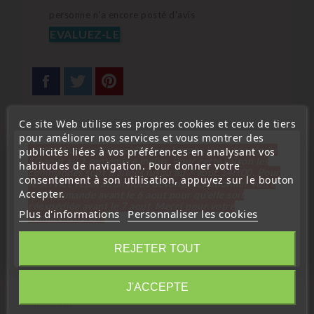
personne n'a encore posté d'avis
EVALUEZ-LE
Ce site Web utilise ses propres cookies et ceux de tiers
pour améliorer nos services et vous montrer des
« Attention, notre société sera fermée pour congés du
publicités liées à vos préférences en analysant vos
Description
Détails du produit
10 aout au 1 septembre inclus. Pour cette raison les
habitudes de navigation. Pour donner votre
commandes sont traitées jusqu'au 7 aout
14H00. Pour
consentement à son utilisation, appuyez sur le bouton
le service réparation nous devons réceptionner votre
Accepter.
Ebauche ref : HU-SH
télécommande avant le 6 aout pour qu'elle soit
réexpédiée avant le 7 aout. Merci pour votre
Plus d'informations
Personnaliser les cookies
compréhension»
Emplacement transpondeur : oui
Fermer
REJETER TOUT
Compatible avec les transpondeurs carbone, en verre
Vendu sans transpondeur
Information
J'ACCEPTE
Comparatif :