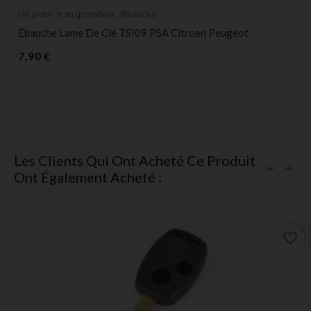
clé pour transpondeur, ébauche
Ébauche Lame De Clé TSI09 PSA Citroen Peugeot
Prix
7,90 €
Les Clients Qui Ont Acheté Ce Produit
Ont Également Acheté :
favorite_border