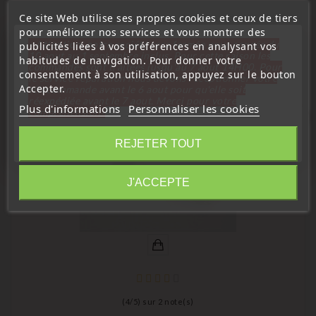
Ce site Web utilise ses propres cookies et ceux de tiers
pour améliorer nos services et vous montrer des
16 D'autres Produits De La Même
« Attention, notre société sera fermée pour congés du
publicités liées à vos préférences en analysant vos
Catégorie :
10 aout au 1 septembre inclus. Pour cette raison les
habitudes de navigation. Pour donner votre
commandes sont traitées jusqu'au 7 aout
14H00. Pour
consentement à son utilisation, appuyez sur le bouton
le service réparation nous devons réceptionner votre
Accepter.
télécommande avant le 6 aout pour qu'elle soit
réexpédiée avant le 7 aout. Merci pour votre
Plus d'informations
Personnaliser les cookies
compréhension»
favorite_border
Fermer
REJETER TOUT
Information
J'ACCEPTE
(
4
/
5
) sur
2
note(s)