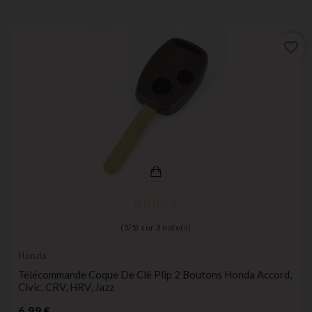
favorite_border
(
5
/
5
) sur
3
note(s)
Honda
Télécommande Coque De Clé Plip 2 Boutons Honda Accord,
Civic, CRV, HRV, Jazz
Prix
6,99 €