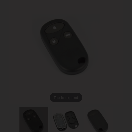
Tap to expand