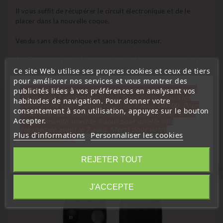
Il vous suffit de récupérer le circuit électronique et de le
placer dans la nouvelle coque.
Vendu sans électronique et sans transpondeur.
Vérifiez que votre télécommande et la lame correspondent
Ce site Web utilise ses propres cookies et ceux de tiers
bien à celle de la photo.
pour améliorer nos services et vous montrer des
« Attention, notre société sera fermée pour congés du
publicités liées à vos préférences en analysant vos
10 aout au 1 septembre inclus. Pour cette raison les
habitudes de navigation. Pour donner votre
commandes sont traitées jusqu'au 7 aout
14H00. Pour
consentement à son utilisation, appuyez sur le bouton
14 D'autres Produits De La Même
le service réparation nous devons réceptionner votre
Accepter.
télécommande avant le 6 aout pour qu'elle soit
Catégorie :
réexpédiée avant le 7 aout. Merci pour votre
Plus d'informations
Personnaliser les cookies
compréhension»
Fermer
REJETER TOUT
favorite_border
Information
J'ACCEPTE