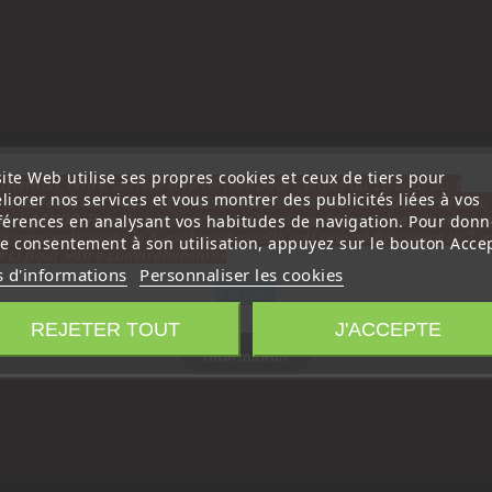
ite Web utilise ses propres cookies et ceux de tiers pour
ttention, notre société sera fermée pour congés du 10 aout au 1
liorer nos services et vous montrer des publicités liées à vos
tembre inclus. Pour cette raison les commandes sont traitées jusqu
out
14H00. Pour le service réparation nous devons réceptionner vo
férences en analysant vos habitudes de navigation. Pour donn
écommande avant le 6 aout pour qu'elle soit réexpédiée avant le 7 a
re consentement à son utilisation, appuyez sur le bouton Accep
rci pour votre compréhension»
s d'informations
Personnaliser les cookies
Fermer
REJETER TOUT
J'ACCEPTE
Information