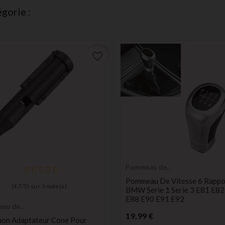
gorie :
favorite_border
Pommeau de
levier de vitesse
Pommeau De Vitesse 6 Rappo
(
4,7
/
5
) sur
3
note(s)
BMW Serie 1 Serie 3 E81 E82
E88 E90 E91 E92
au de
Prix
de vitesse
19,99 €
on Adaptateur Cone Pour