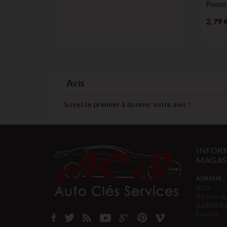
 807 407
Pomme
2,79 
Avis
Soyez le premier à donner votre avis !
INFORM
MAGAS
ADRESSE :
ACS
39 rue d
62600 B
France