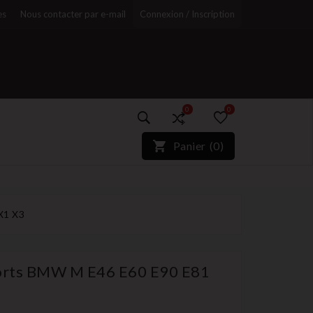
es
Nous contacter par e-mail
Connexion / Inscription
0
0
)*}
Panier
(
0
)
r
X1 X3
orts BMW M E46 E60 E90 E81