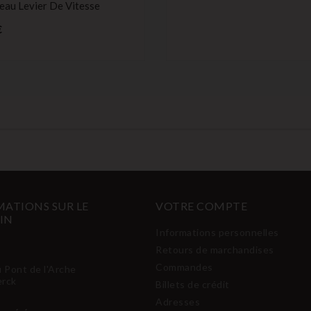
au Levier De Vitesse
Prix
€
ATIONS SUR LE
VOTRE COMPTE
IN
Informations personnelles
Retours de marchandises
Commandes
u Pont de l'Arche
erck
Billets de crédit
Adresses