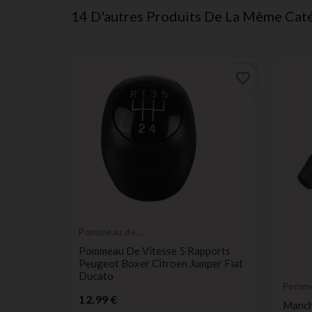
14 D'autres Produits De La Même Caté
favorite_border
favorite_border
Pommeau de
levier de vitesse
Pommeau De Vitesse 5 Rapports
Peugeot Boxer Citroen Jumper Fiat
Ducato
Pomme
Prix
levier 
12,99 €
pports
Manch