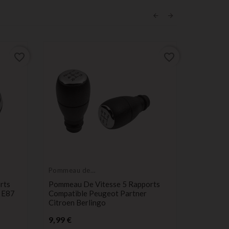
favorite_border
favorite_border
Pommeau de
Pommeau
levier de vitesse
levier de 
rts
Pommeau De Vitesse 5 Rapports
Pommeau 
 E87
Compatible Peugeot Partner
Compatib
Citroen Berlingo
GTD GT
Prix
P
9,99 €
27,99 €