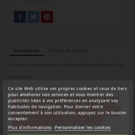
Description
Détails du produit
Résistance commande de chauffage ventilation Renault Dacia
Pièce neuve
Ce site Web utilise ses propres cookies et ceux de tiers
Garantie : 1 an
pour améliorer nos services et vous montrer des
« Attention, notre société sera fermée pour congés du
Nombre de pôle : 2
publicités liées à vos préférences en analysant vos
10 aout au 1 septembre inclus. Pour cette raison les
habitudes de navigation. Pour donner votre
commandes sont traitées jusqu'au 7 aout
14H00. Pour
consentement à son utilisation, appuyez sur le bouton
le service réparation nous devons réceptionner votre
Compatible avec les véhicules suivants :
Accepter.
télécommande avant le 6 aout pour qu'elle soit
réexpédiée avant le 7 aout. Merci pour votre
Plus d'informations
Personnaliser les cookies
Dacia Duster
compréhension»