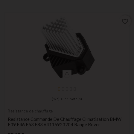
favorite_border
(
1
/
5
) sur
1
note(s)
Résistance de chauffage
Resistance Commande De Chauffage Climatisation BMW
E39 E46 E53 E83 64116923204 Range Rover
Prix