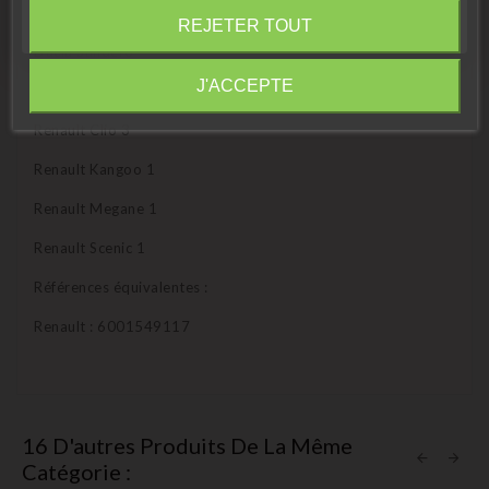
Fermer
Dacia Logan
REJETER TOUT
Dacia Sandero
Information
J'ACCEPTE
Renault Clio 2
Renault Clio 3
Renault Kangoo 1
Renault Megane 1
Renault Scenic 1
Références équivalentes :
Renault : 6001549117
16 D'autres Produits De La Même
Catégorie :