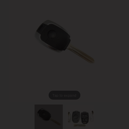
Tap to expand