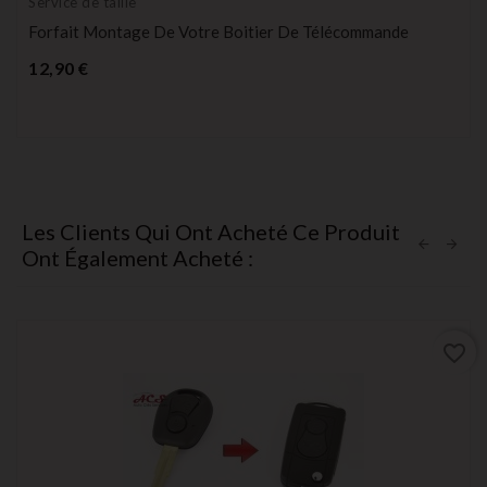
Service de taille
Forfait Montage De Votre Boitier De Télécommande
Prix
12,90 €
Les Clients Qui Ont Acheté Ce Produit
Ont Également Acheté :
favorite_border