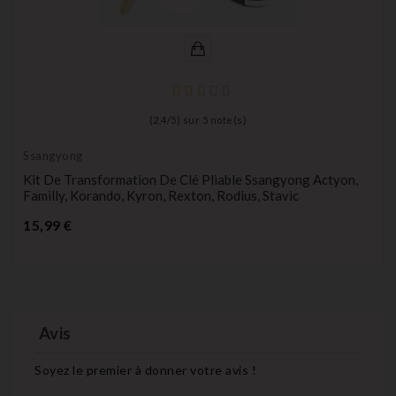
(
2,4
/
5
) sur
5
note(s)
Ssangyong
Kit De Transformation De Clé Pliable Ssangyong Actyon,
Familly, Korando, Kyron, Rexton, Rodius, Stavic
Prix
15,99 €
Avis
Soyez le premier à donner votre avis !