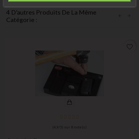
4 D'autres Produits De La Même
Catégorie :
favorite_border
(
4,9
/
5
) sur
8
note(s)