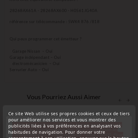
28268AX61A - 28268AX600 - H0561JG40A
référence sur télécommande : 5WK4 876 /818
Qui peux programmer cet émetteur ?
Garage Nissan – Oui
Garage indépendant – Oui
électromécanicien – Oui
Serrurier Auto – Oui
Vous Pourriez Aussi Aimer
Ce site Web utilise ses propres cookies et ceux de tiers
pour améliorer nos services et vous montrer des
« Attention, notre société sera fermée pour congés du
publicités liées à vos préférences en analysant vos
10 aout au 1 septembre inclus. Pour cette raison les
favorite_border
habitudes de navigation. Pour donner votre
commandes sont traitées jusqu'au 7 aout
14H00. Pour