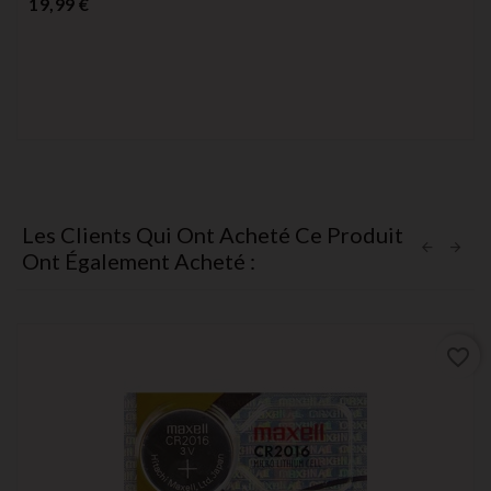
Prix
19,99 €
Les Clients Qui Ont Acheté Ce Produit
Ont Également Acheté :
favorite_border