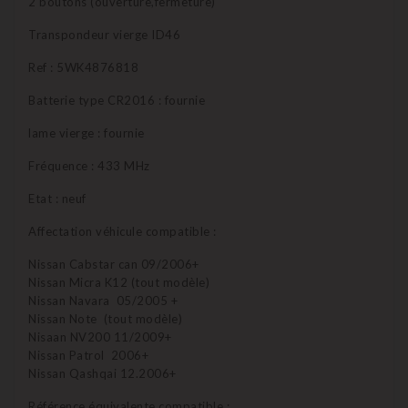
2 boutons (ouverture,fermeture)
Transpondeur vierge ID46
Ref : 5WK4876818
Batterie type CR2016 : fournie
lame vierge : fournie
Fréquence : 433 MHz
Etat : neuf
Affectation véhicule compatible :
Nissan Cabstar can 09/2006+
Nissan Micra K12 (tout modèle)
Nissan Navara 05/2005 +
Nissan Note (tout modèle)
Nisaan NV200 11/2009+
Nissan Patrol 2006+
Nissan Qashqai 12.2006+
Référence équivalente compatible :