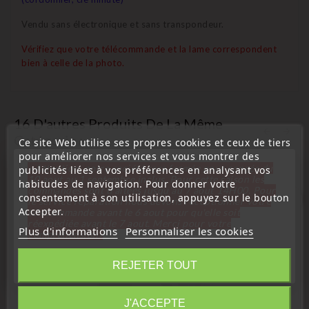
Vendu sans électronique et sans transpondeur.
Vérifiez que votre télécommande et la lame correspondent
bien à celle de la photo.
16 D'autres Produits De La Même
Catégorie :
Ce site Web utilise ses propres cookies et ceux de tiers
pour améliorer nos services et vous montrer des
« Attention, notre société sera fermée pour congés du
publicités liées à vos préférences en analysant vos
10 aout au 1 septembre inclus. Pour cette raison les
habitudes de navigation. Pour donner votre
commandes sont traitées jusqu'au 7 aout
14H00. Pour
consentement à son utilisation, appuyez sur le bouton
favorite_border
le service réparation nous devons réceptionner votre
Accepter.
télécommande avant le 6 aout pour qu'elle soit
réexpédiée avant le 7 aout. Merci pour votre
Plus d'informations
Personnaliser les cookies
compréhension»
Fermer
REJETER TOUT
Information
J'ACCEPTE