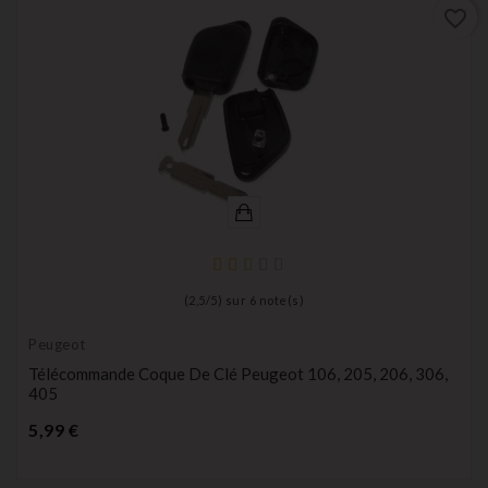
favorite_border
(
2,5
/
5
) sur
6
note(s)
Peugeot
Télécommande Coque De Clé Peugeot 106, 205, 206, 306,
405
Prix
5,99 €