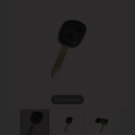
Tap to expand