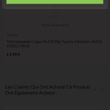
(
4,5
/
5
) sur
6
note(s)
Toyota
Télécommande Coque De Clé Plip Toyota 3 Boutons AURIS
VERSO PRIUS
Prix
13,99 €
Les Clients Qui Ont Acheté Ce Produit
Ont Également Acheté :