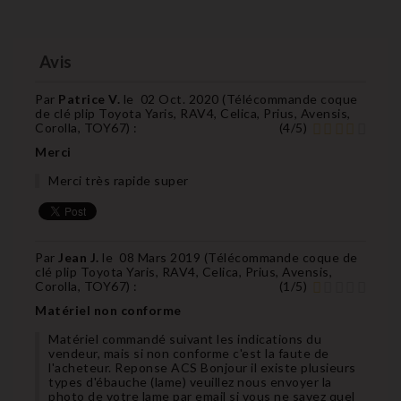
Avis
Par
Patrice V.
le
02 Oct. 2020 (
Télécommande coque
de clé plip Toyota Yaris, RAV4, Celica, Prius, Avensis,
Corolla, TOY67
) :
(
4
/
5
)
Merci
Merci très rapide super
Par
Jean J.
le
08 Mars 2019 (
Télécommande coque de
clé plip Toyota Yaris, RAV4, Celica, Prius, Avensis,
Corolla, TOY67
) :
(
1
/
5
)
Matériel non conforme
Matériel commandé suivant les indications du
vendeur, mais si non conforme c'est la faute de
l'acheteur. Reponse ACS Bonjour il existe plusieurs
types d'ébauche (lame) veuillez nous envoyer la
photo de votre lame par email si vous ne savez quel