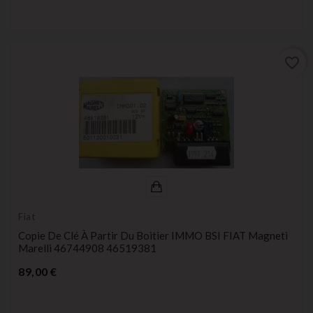
favorite_border
Fiat
Copie De Clé À Partir Du Boitier IMMO BSI FIAT Magneti
Marelli 46744908 46519381
Prix
89,00 €