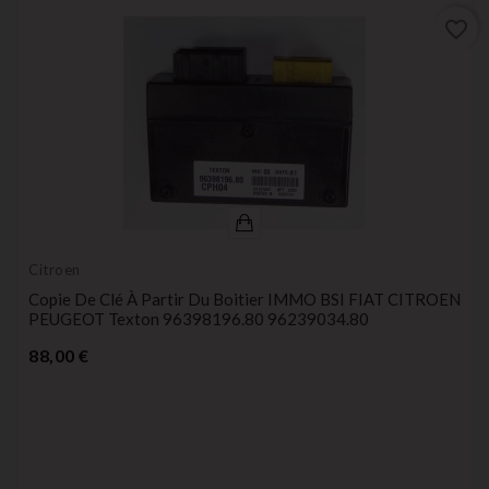
favorite_border
Citroen
Copie De Clé À Partir Du Boitier IMMO BSI FIAT CITROEN
PEUGEOT Texton 96398196.80 96239034.80
Prix
88,00 €