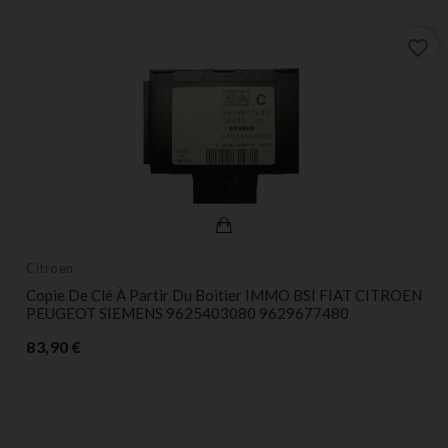
favorite_border
Citroen
Copie De Clé À Partir Du Boitier IMMO BSI FIAT CITROEN
PEUGEOT SIEMENS 9625403080 9629677480
Prix
83,90 €