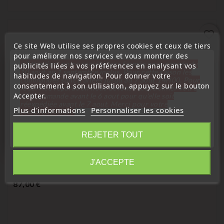
favorite_border
Ce site Web utilise ses propres cookies et ceux de tiers
pour améliorer nos services et vous montrer des
« Attention, notre société sera fermée pour congés du
publicités liées à vos préférences en analysant vos
10 aout au 1 septembre inclus. Pour cette raison les
habitudes de navigation. Pour donner votre
commandes sont traitées jusqu'au 7 aout
14H00. Pour
consentement à son utilisation, appuyez sur le bouton
le service réparation nous devons réceptionner votre
Accepter.
télécommande avant le 6 aout pour qu'elle soit
réexpédiée avant le 7 aout. Merci pour votre
Plus d'informations
Personnaliser les cookies
compréhension»
Fermer
REJETER TOUT
Citroen
Information
Copie De Clé À Partir Du Boitier IMMO BSI FIAT Delphi
J'ACCEPTE
46417024 Et 46734570
Prix
87,00 €