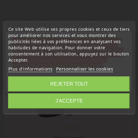
8 D'autres Produits De La Même
Ce site Web utilise ses propres cookies et ceux de tiers
Catégorie :
pour améliorer nos services et vous montrer des
« Attention, notre société sera fermée pour congés du
publicités liées à vos préférences en analysant vos
10 aout au 1 septembre inclus. Pour cette raison les
habitudes de navigation. Pour donner votre
commandes sont traitées jusqu'au 7 aout
14H00. Pour
consentement à son utilisation, appuyez sur le bouton
le service réparation nous devons réceptionner votre
favorite_border
Accepter.
télécommande avant le 6 aout pour qu'elle soit
réexpédiée avant le 7 aout. Merci pour votre
Plus d'informations
Personnaliser les cookies
compréhension»
Fermer
REJETER TOUT
Information
J'ACCEPTE
(
5
/
5
) sur
1
note(s)