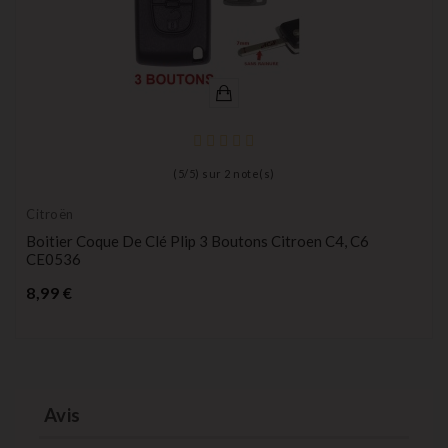
(
5
/
5
) sur
2
note(s)
Citroën
Boitier Coque De Clé Plip 3 Boutons Citroen C4, C6
CE0536
Prix
8,99 €
Avis