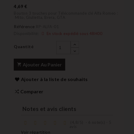
4,69 €
Bouton 3 touches pour Télécommande clé Alfa Romeo :
Mito, Giulietta, Brera, GTA
Référence
RP-ALFA-01
Disponibilité:
En stock expédié sous 48H00
Quantité
Ajouter Au Panier
Ajouter à la liste de souhaits
Comparer
Notes et avis clients
(
4,8
/
5
)
-
6
note(s) -
5
avis
Voir répartition