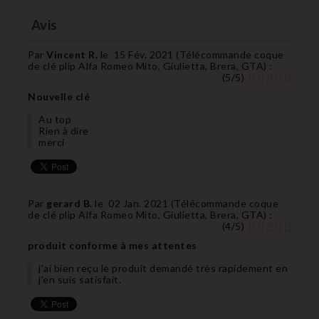
Avis
Par
Vincent R.
le
15 Fév. 2021 (
Télécommande coque
de clé plip Alfa Romeo Mito, Giulietta, Brera, GTA
) :
(
5
/
5
)
Nouvelle clé
Au top
Rien à dire
merci
Par
gerard B.
le
02 Jan. 2021 (
Télécommande coque
de clé plip Alfa Romeo Mito, Giulietta, Brera, GTA
) :
(
4
/
5
)
produit conforme à mes attentes
j'ai bien reçu le produit demandé très rapidement en
j'en suis satisfait.