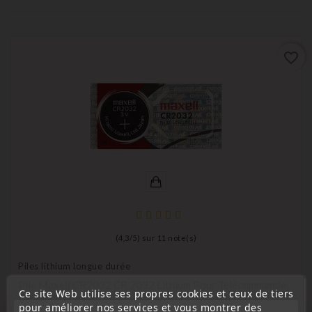
favorite_border
(
4,3
/
5
) sur
11
note(s)
Piles lithium longue durée
Pile Maxell CR2032 CR 2032 Lithium Pour Télécommande,
Ce site Web utilise ses propres cookies et ceux de tiers
Clé Électronique
pour améliorer nos services et vous montrer des