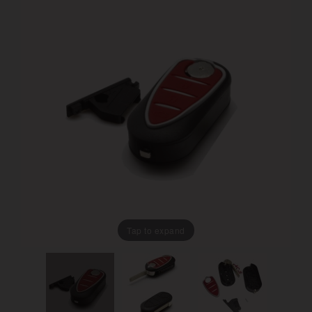
Tap to expand