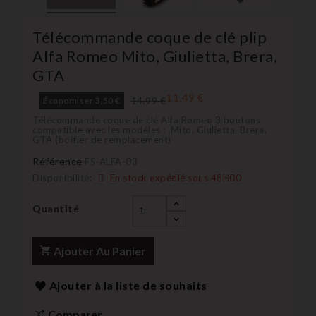
Télécommande coque de clé plip
Alfa Romeo Mito, Giulietta, Brera,
GTA
11,49 €
14,99 €
Économiser 3,50 €
Télécommande coque de clé Alfa Romeo 3 boutons
compatible avec les modèles : Mito, Giulietta, Brera,
GTA (boitier de remplacement)
Référence
FS-ALFA-03
Disponibilité:
En stock expédié sous 48H00
Quantité
Ajouter Au Panier
Ajouter à la liste de souhaits
Comparer