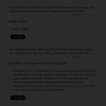
Par
éric H.
le
09 Déc. 2020 (
Télécommande coque de
clé plip Alfa Romeo Mito, Giulietta, Brera, GTA
) :
(
2
/
5
)
pale copie
pale copie
Par
Gabriel G.
le
08 Mai 2014 (
Télécommande coque
de clé plip Alfa Romeo Mito, Giulietta, Brera, GTA
) :
(
3
/
5
)
produit conforme à la description
Acheté pour remplacer ma coque cassée, colis reçus
rapidement, seul problème ma lame de clé ne rentre
pas, taille à prévoir. Réponse ACS : parfois il est
nécessaire de limer légèrement l'insert pour
introduire l'ébauche, n'hésitez pas à nous contacter
pour des conseils. Cordialement