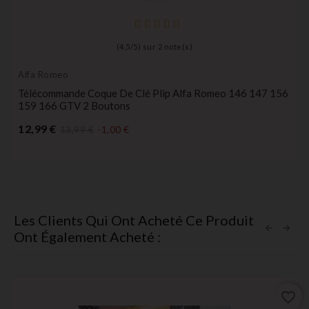
(
4,5
/
5
) sur
2
note(s)
Alfa Romeo
Télécommande Coque De Clé Plip Alfa Romeo 146 147 156
159 166 GTV 2 Boutons
Prix
12,99 €
13,99 €
-1,00 €
Les Clients Qui Ont Acheté Ce Produit
Ont Également Acheté :
favorite_border