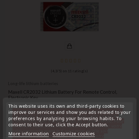
(
4,3
/
5
) on
11
rating(s)
Long-life lithium batteries
Maxell CR2032 Lithium Battery For Remote Control,
Electronic Key
This website uses its own and third-party cookies to
Price
€0.98
« Attention, notre société sera fermée pour congés du
improve our services and show you ads related to your
10 aout au 1 septembre inclus. Pour cette raison les
preferences by analyzing your browsing habits. To
commandes sont traitées jusqu'au 7 aout
14H00. Pour
consent to their use, click the Accept button.
le service réparation nous devons réceptionner votre
télécommande avant le 6 aout pour qu'elle soit
More information
Customize cookies
réexpédiée avant le 7 aout. Merci pour votre