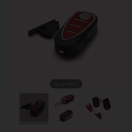
Tap to expand