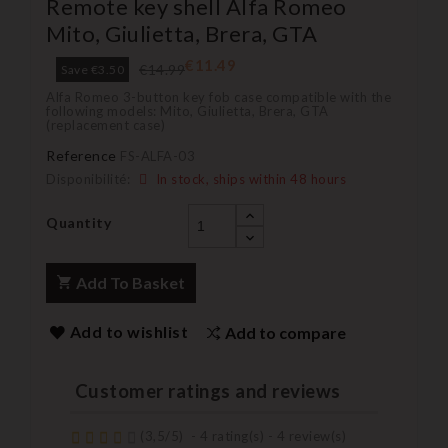
Remote key shell Alfa Romeo
Mito, Giulietta, Brera, GTA
€11.49
€14.99
Save €3.50
Alfa Romeo 3-button key fob case compatible with the
following models: Mito, Giulietta, Brera, GTA
(replacement case)
Reference
FS-ALFA-03
Disponibilité:
In stock, ships within 48 hours
Quantity
Add To Basket
Add to wishlist
Add to compare
Customer ratings and reviews
(
3,5
/
5
)
-
4
rating(s) -
4
review(s)