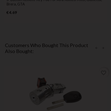
Brera, GTA
Price
€4.69
Customers Who Bought This Product
Also Bought:
favorite_border