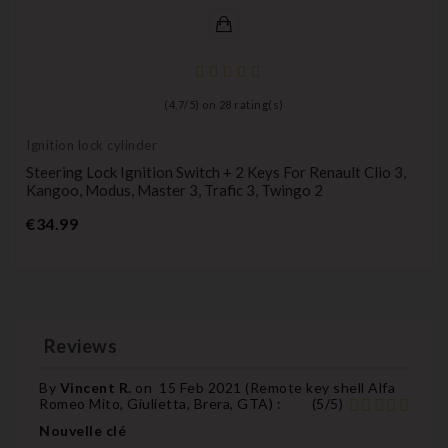
(
4,7
/
5
) on
28
rating(s)
Ignition lock cylinder
Steering Lock Ignition Switch + 2 Keys For Renault Clio 3,
Kangoo, Modus, Master 3, Trafic 3, Twingo 2
Price
€34.99
Reviews
By
Vincent R.
on
15 Feb 2021 (
Remote key shell Alfa
Romeo Mito, Giulietta, Brera, GTA
) :
(
5
/
5
)
Nouvelle clé