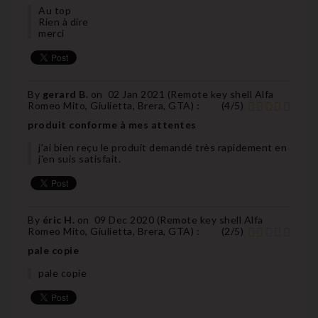
Au top
Rien à dire
merci
By
gerard B.
on
02 Jan 2021 (
Remote key shell Alfa
Romeo Mito, Giulietta, Brera, GTA
) :
(
4
/
5
)
produit conforme à mes attentes
j'ai bien reçu le produit demandé très rapidement en
j'en suis satisfait.
By
éric H.
on
09 Dec 2020 (
Remote key shell Alfa
Romeo Mito, Giulietta, Brera, GTA
) :
(
2
/
5
)
pale copie
pale copie