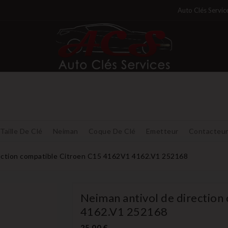
Auto Clés Servic
Taille De Clé
Neiman
Coque De Clé
Emetteur
Contacteu
rection compatible Citroen C15 4162V1 4162.V1 252168
Neiman antivol de directio
4162.V1 252168
25,00 €