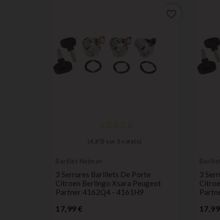
favorite_border
(
4,3
/
5
) sur
3
note(s)
Barillet Neiman
Barill
3 Serrures Barillets De Porte
3 Serr
Citroen Berlingo Xsara Peugeot
Citro
Partner 4162Q4 - 4161H9
Partn
Prix
17,99 €
17,99