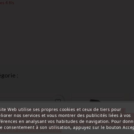
s 4 fils
gorie :
favorite_border
ite Web utilise ses propres cookies et ceux de tiers pour
ttention, notre société sera fermée pour congés du 10 aout au 1
liorer nos services et vous montrer des publicités liées à vos
tembre inclus. Pour cette raison les commandes sont traitées jusqu
out
14H00. Pour le service réparation nous devons réceptionner vo
férences en analysant vos habitudes de navigation. Pour donn
écommande avant le 6 aout pour qu'elle soit réexpédiée avant le 7 a
re consentement à son utilisation, appuyez sur le bouton Accep
rci pour votre compréhension»