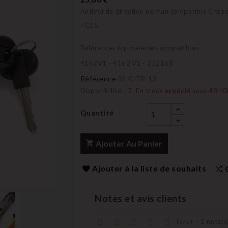
Antivol de direction neiman compatible Citro
- C15
Références équivalentes compatibles :
4162V1 - 4162.V1 - 252168
Référence
BS-CITR-13
Disponibilité:
En stock expédié sous 48H0
Quantité
Ajouter Au Panier
Ajouter à la liste de souhaits
Notes et avis clients
(
5
/
5
)
-
1
note(s