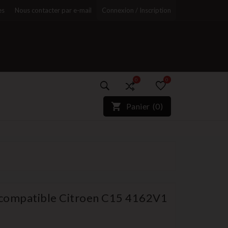
es
Nous contacter par e-mail
Connexion / Inscription
0
0
)*}
Panier
(
0
)
r
n compatible Citroen C15 4162V1