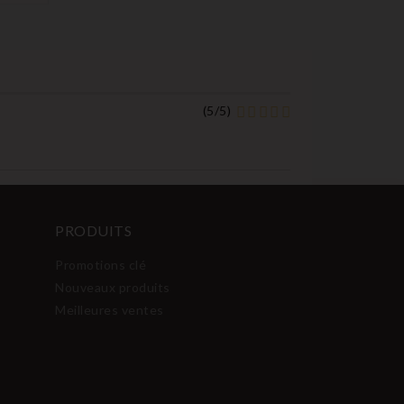
(
5
/
5
)
PRODUITS
Promotions clé
Nouveaux produits
Meilleures ventes