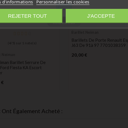
s d'informations
Personnaliser les cookies
Fermer
REJETER TOUT
J'ACCEPTE
Information
Barillet Neiman
Barillets De Porte Renault E
(
4
/
5
) sur
1
note(s)
J63 De 91à 97 7701038359
Prix
20,00 €
et Neiman
iman Barillet Serrure De
Ford Fiesta KA Escort
er
Prix
 €
t Ont Également Acheté :