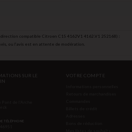
 direction compatible Citroen C15 4162V1 4162.V1 252168
) :
avis, ou l'avis est en attente de modération.
ATIONS SUR LE
VOTRE COMPTE
IN
Informations personnelles
Retours de marchandises
Commandes
u Pont de l'Arche
erck
Billets de crédit
Adresses
E TÉLÉPHONE
Bons de réduction
46951
Mes listes de souhaits