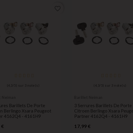
favorite_border
(
4,3
/
5
) sur
3
note(s)
(
4,3
/
5
) sur
3
note(s)
et Neiman
Barillet Neiman
ures Barillets De Porte
3 Serrures Barillets De Porte
en Berlingo Xsara Peugeot
Citroen Berlingo Xsara Peug
er 4162Q4 - 4161H9
Partner 4162Q4 - 4161H9
Prix
Prix
 €
17,99 €