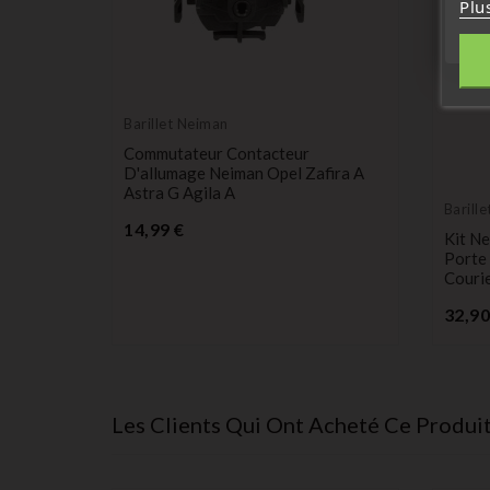
Plu
Barillet Neiman
Commutateur Contacteur
D'allumage Neiman Opel Zafira A
Astra G Agila A
Barill
Prix
14,99 €
on Opel
Kit Ne
Porte 
Couri
32,90
Les Clients Qui Ont Acheté Ce Produi