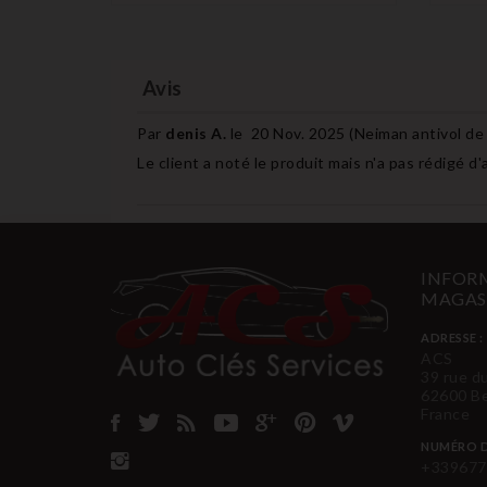
Avis
Par
denis A.
le
20 Nov. 2025 (
Neiman antivol de
Le client a noté le produit mais n'a pas rédigé d'
INFORM
MAGAS
ADRESSE :
ACS
39 rue d
62600 B
France
NUMÉRO D
+339677