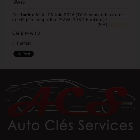
Avis
Par
Janine M.
le
05 Juin 2026 (
Télécommande coque
de clé plip compatible BMW I3 I8 4 boutons
) :
(
5
/
5
)
Clé B M w I 3
Parfait