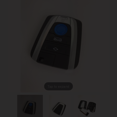
Tap to expand