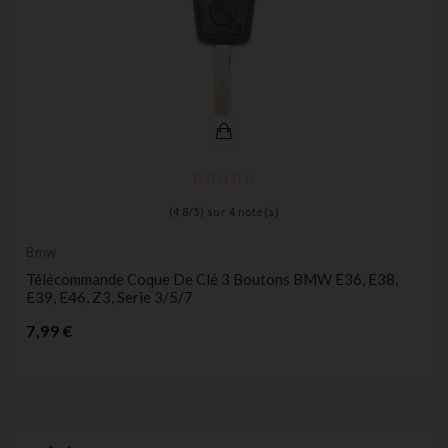
(
4,8
/
5
) sur
4
note(s)
Bmw
Télécommande Coque De Clé 3 Boutons BMW E36, E38,
E39, E46, Z3, Serie 3/5/7
Prix
7,99 €