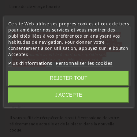
Lame de clé vierge fournie
Ce site Web utilise ses propres cookies et ceux de tiers
Affectation véhicules compatibles :
pour améliorer nos services et vous montrer des
« Attention, notre société sera fermée pour congés du
publicités liées à vos préférences en analysant vos
I3
10 aout au 1 septembre inclus. Pour cette raison les
habitudes de navigation. Pour donner votre
commandes sont traitées jusqu'au 7 aout
14H00. Pour
consentement à son utilisation, appuyez sur le bouton
I3S
le service réparation nous devons réceptionner votre
Accepter.
télécommande avant le 6 aout pour qu'elle soit
réexpédiée avant le 7 aout. Merci pour votre
I8
Plus d'informations
Personnaliser les cookies
compréhension»
Fermer
Références équivalentes :
REJETER TOUT
Information
J'ACCEPTE
Emploi :
Il vous suffit de récupérer le circuit électronique de votre
télécommande actuelle et de le placer dans la nouvelle
coque.