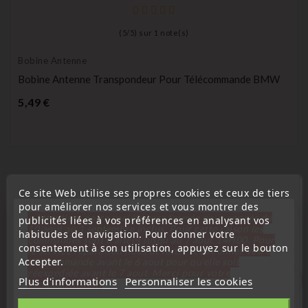
(
5
/
5
) sur
1
note(s)
Bobine Antenne
Bobine Antenne Transpondeur Pour Télécommande BMW
Prix
5,49 €
Ce site Web utilise ses propres cookies et ceux de tiers
Les Clients Qui Ont Acheté Ce Produit
pour améliorer nos services et vous montrer des
« Attention, notre société sera fermée pour congés du
publicités liées à vos préférences en analysant vos
Ont Également Acheté :
10 aout au 1 septembre inclus. Pour cette raison les
habitudes de navigation. Pour donner votre
commandes sont traitées jusqu'au 7 aout
14H00. Pour
consentement à son utilisation, appuyez sur le bouton
le service réparation nous devons réceptionner votre
Accepter.
télécommande avant le 6 aout pour qu'elle soit
réexpédiée avant le 7 aout. Merci pour votre
Plus d'informations
Personnaliser les cookies
favorite_border
compréhension»
Fermer