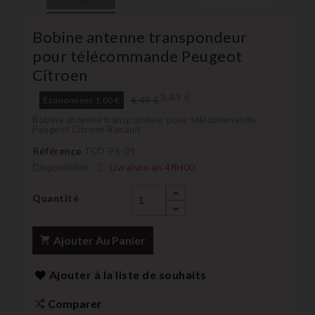
Bobine antenne transpondeur
pour télécommande Peugeot
Citroen
3,49 €
4,49 €
Économiser 1,00 €
Bobine antenne transpondeur pour télécommande
Peugeot Citroen Renault
Référence
TCO-PS-01
Disponibilité:
Livraison en 48H00
Quantité
Ajouter Au Panier
Ajouter à la liste de souhaits
Comparer