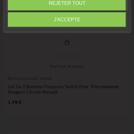
REJETER TOUT
Information
J'ACCEPTE
(
4,6
/
5
) sur
91
note(s)
Bouton poussoir switch
Lot De 2 Boutons Poussoirs Switch Pour Télécommande
Peugeot Citroen Renault
Prix
1,98 €