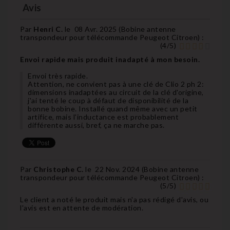
Avis
Par
Henri C.
le
08 Avr. 2025 (
Bobine antenne
transpondeur pour télécommande Peugeot Citroen
) :
(
4
/
5
)
Envoi rapide mais produit inadapté à mon besoin.
Envoi très rapide.
Attention, ne convient pas à une clé de Clio 2 ph 2:
dimensions inadaptées au circuit de la clé d'origine,
j'ai tenté le coup à défaut de disponibilité de la
bonne bobine. Installé quand même avec un petit
artifice, mais l'inductance est probablement
différente aussi, bref, ça ne marche pas.
Par
Christophe C.
le
22 Nov. 2024 (
Bobine antenne
transpondeur pour télécommande Peugeot Citroen
) :
(
5
/
5
)
Le client a noté le produit mais n'a pas rédigé d'avis, ou
l'avis est en attente de modération.