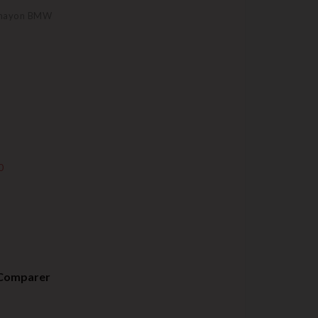
e hayon BMW
0
Comparer