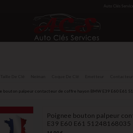
Auto Clés Servic
Taille De Clé
Neiman
Coque De Clé
Emetteur
Contacteu
e bouton palpeur contacteur de coffre hayon BMW E39 E60 E61 
Poignee bouton palpeur con
E39 E60 E61 51248168035
14,00 €