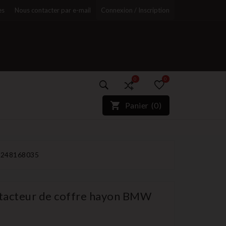
es
Nous contacter par e-mail
Connexion / Inscription
0
0
)*}
Panier
(
0
)
r
51248168035
tacteur de coffre hayon BMW