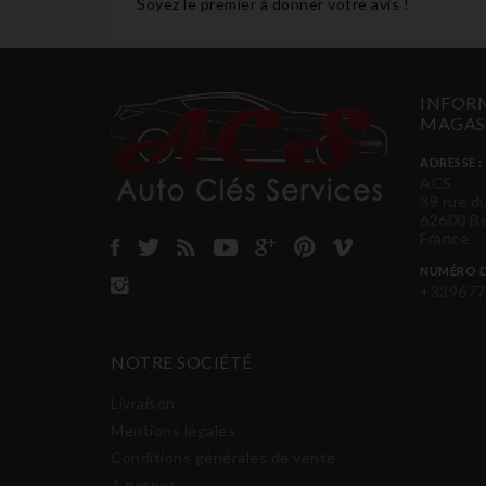
Soyez le premier à donner votre avis !
INFORM
MAGAS
ADRESSE :
ACS
39 rue d
62600 B
France
NUMÉRO D
+339677
NOTRE SOCIÉTÉ
Livraison
Mentions légales
Conditions générales de vente
A propos