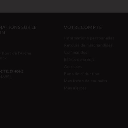
ATIONS SUR LE
VOTRE COMPTE
IN
Informations personnelles
Retours de marchandises
Commandes
u Pont de l'Arche
erck
Billets de crédit
Adresses
E TÉLÉPHONE
Bons de réduction
46951
Mes listes de souhaits
Mes alertes