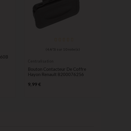
(
4,4
/
5
) sur
10
note(s)
X60B
Centralisation
Centralis
Bouton Contacteur De Coffre
Moteur D
Hayon Renault 8200076256
Actionne
MK5 MK6
Prix
9,99 €
P
25,99 €