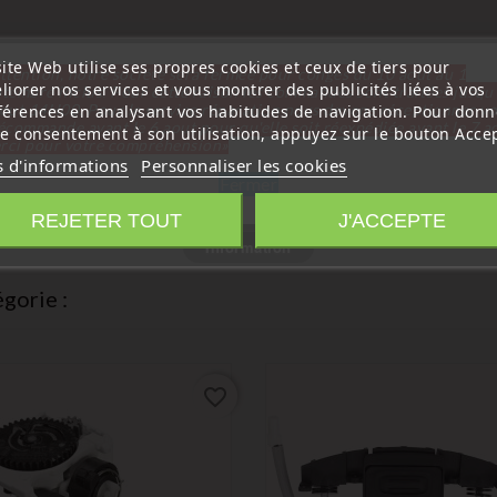
ite Web utilise ses propres cookies et ceux de tiers pour
ttention, notre société sera fermée pour congés du 10 aout au 1
liorer nos services et vous montrer des publicités liées à vos
tembre inclus. Pour cette raison les commandes sont traitées jusqu
out
14H00. Pour le service réparation nous devons réceptionner vo
férences en analysant vos habitudes de navigation. Pour donn
écommande avant le 6 aout pour qu'elle soit réexpédiée avant le 7 a
re consentement à son utilisation, appuyez sur le bouton Accep
rci pour votre compréhension»
s d'informations
Personnaliser les cookies
Fermer
REJETER TOUT
J'ACCEPTE
Information
gorie :
favorite_border