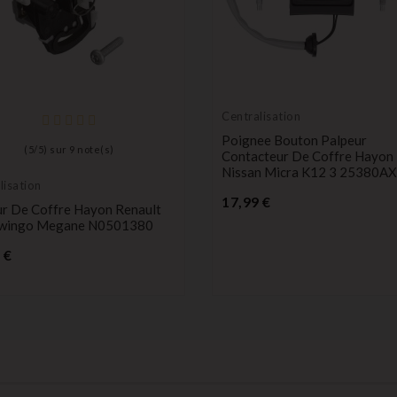
Centralisation
Poignee Bouton Palpeur
(
5
/
5
) sur
9
note(s)
Contacteur De Coffre Hayon
Nissan Micra K12 3 25380A
lisation
Prix
17,99 €
r De Coffre Hayon Renault
Twingo Megane N0501380
Prix
 €