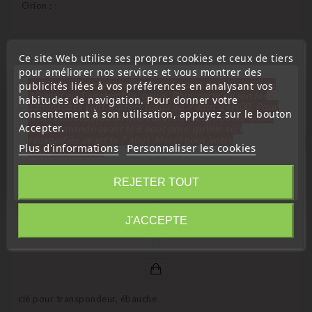
Orion : -
Ce site Web utilise ses propres cookies et ceux de tiers
16 D'autres Produits De La Même
pour améliorer nos services et vous montrer des
Catégorie :
« Attention, notre société sera fermée pour congés du
publicités liées à vos préférences en analysant vos
10 aout au 1 septembre inclus. Pour cette raison les
habitudes de navigation. Pour donner votre
commandes sont traitées jusqu'au 7 aout
14H00. Pour
consentement à son utilisation, appuyez sur le bouton
le service réparation nous devons réceptionner votre
Accepter.
télécommande avant le 6 aout pour qu'elle soit
réexpédiée avant le 7 aout. Merci pour votre
favorite_border
Plus d'informations
Personnaliser les cookies
compréhension»
Fermer
REJETER TOUT
Information
J'ACCEPTE
clé pour transpondeur, ébauche