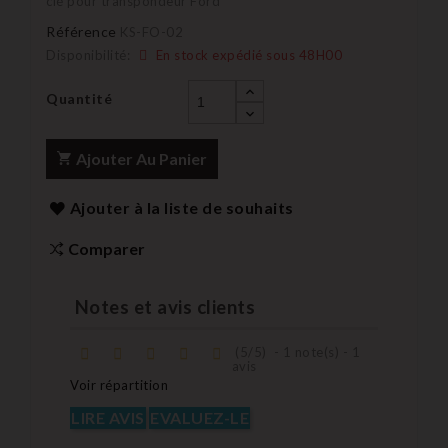
clé pour transpondeur Ford
Référence
KS-FO-02
Disponibilité:
En stock expédié sous 48H00
Quantité
Ajouter Au Panier
Ajouter à la liste de souhaits
Comparer
Notes et avis clients
(
5
/
5
)
-
1
note(s) -
1
avis
Voir répartition
LIRE AVIS
EVALUEZ-LE