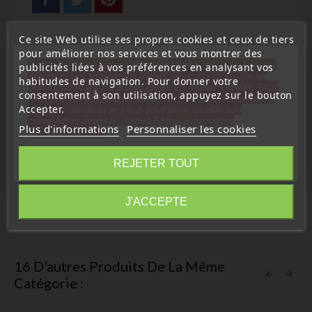
Ce site Web utilise ses propres cookies et ceux de tiers
pour améliorer nos services et vous montrer des
« Attention, notre société sera fermée pour congés du
publicités liées à vos préférences en analysant vos
10 aout au 1 septembre inclus. Pour cette raison les
Description
Détails du produit
habitudes de navigation. Pour donner votre
commandes sont traitées jusqu'au 7 aout
14H00. Pour
consentement à son utilisation, appuyez sur le bouton
le service réparation nous devons réceptionner votre
Accepter.
télécommande avant le 6 aout pour qu'elle soit
pour modèle de boitier avec lame rétractable
réexpédiée avant le 7 aout. Merci pour votre
Plus d'informations
Personnaliser les cookies
compréhension»
Comparatif :
Fermer
REJETER TOUT
Jma:
Errebi:
Silca: TOY48
Information
J'ACCEPTE
Orion:
16 D'autres Produits De La Même
Catégorie :