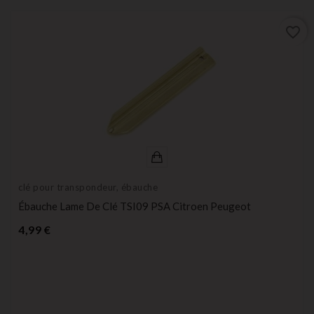
favorite_border
clé pour transpondeur, ébauche
Ébauche Lame De Clé TSI09 PSA Citroen Peugeot
Prix
4,99 €