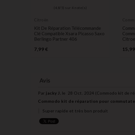
(
4,8
/
5
) sur
4
note(s)
Citroën
Comm
Kit De Réparation Télécommande
Commo
6,
Clé Compatible Xsara Picasso Saxo
Commu
Berlingo Partner 406
Citro
Prix
7,99 €
15,99
Avis
Par
jacky J.
le
28 Oct. 2024 (
Commodo kit de r
Commodo kit de réparation pour commutate
Super rapide et très bon produit