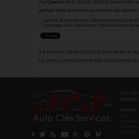
Par
Quentin H.
le
03 Fév. 2022 (
Commodo kit d
parfait mais attention aux barres de connec
parfait, le bon modèle, tout est nickel à par l
montage mes clignotants fonctionnaient hasar
Par
Eric P.
le
03 Aout 2020 (
Commodo kit de ré
Le client a noté le produit mais n'a pas rédigé d'
INFORM
MAGAS
ADRESSE :
ACS
39 rue d
62600 B
France