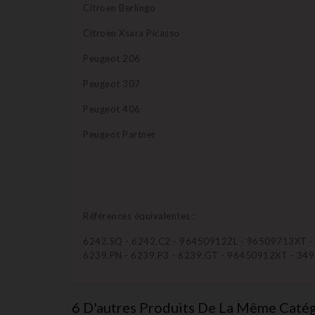
Citroen Berlingo
Citroen Xsara Picasso
Peugeot 206
Peugeot 307
Peugeot 406
Peugeot Partner
Références équivalentes :
6242.SQ - 6242.C2 - 96450912ZL - 96509713XT -
6239.PN - 6239.P3 - 6239.GT - 96450912XT - 34
6 D'autres Produits De La Même Catég