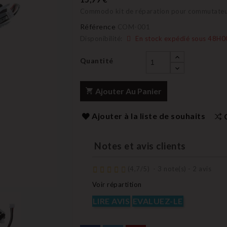
Commodo kit de réparation pour commutateur
Référence
COM-001
Disponibilité:
En stock expédié sous 48H0
Quantité
Ajouter Au Panier
Ajouter à la liste de souhaits
Notes et avis clients
(
4,7
/
5
)
-
3
note(s) -
2
avis
Voir répartition
LIRE AVIS
EVALUEZ-LE