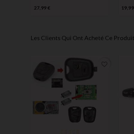
Prix
27,99 €
19,99
Les Clients Qui Ont Acheté Ce Produi
favorite_border
favorite_border