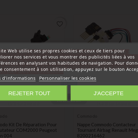
favorite_border
ite Web utilise ses propres cookies et ceux de tiers pour
ttention, notre société sera fermée pour congés du 10 aout au 1
liorer nos services et vous montrer des publicités liées à vos
tembre inclus. Pour cette raison les commandes sont traitées jusqu
out
14H00. Pour le service réparation nous devons réceptionner vo
férences en analysant vos habitudes de navigation. Pour donn
écommande avant le 6 aout pour qu'elle soit réexpédiée avant le 7 a
re consentement à son utilisation, appuyez sur le bouton Accep
rci pour votre compréhension»
s d'informations
Personnaliser les cookies
Fermer
REJETER TOUT
J'ACCEPTE
Information
(
5
/
5
) sur
3
note(s)
(
4,2
/
5
) sur
5
note(s)
odo
Commodo
do Kit De Réparation Pour
Nappe Commodo Contacteur
tateur COM2000 Peugeot
Tournant Airbag Renault Meg
en 004
8200216462