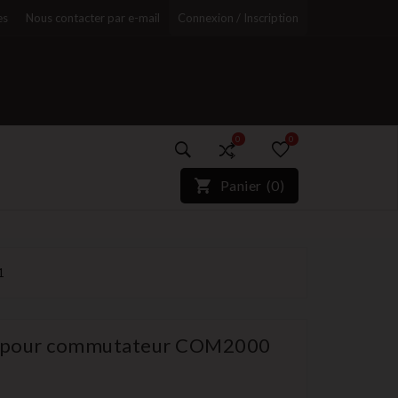
es
Nous contacter par e-mail
Connexion / Inscription
0
0
)*}
Panier
(
0
)
r
1
n pour commutateur COM2000