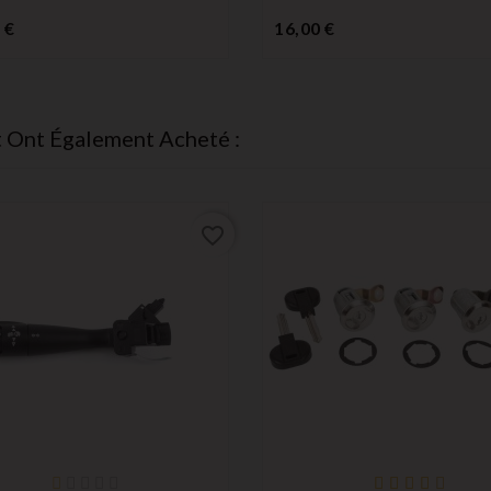
Prix
Prix
 €
16,00 €
t Ont Également Acheté :
favorite_border