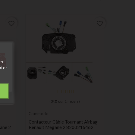
favorite_border
favorite_border
'au
tre
er
out.
ter.
(
5
/
5
) sur
1
note(s)
Commodo
Commod
Contacteur Câble Tournant Airbag
Commodo 
ane 2
Renault Megane 2 8200216462
Commuta
Citroen 