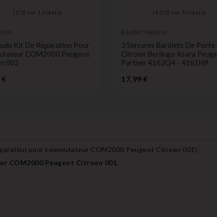
(
1
/
5
) sur
1
note(s)
(
4,3
/
5
) sur
3
note(s)
odo
Barillet Neiman
do Kit De Réparation Pour
3 Serrures Barillets De Porte
tateur COM2000 Peugeot
Citroen Berlingo Xsara Peug
en 002
Partner 4162Q4 - 4161H9
Prix
Prix
 €
17,99 €
éparation pour commutateur COM2000 Peugeot Citroen 001
) :
ur COM2000 Peugeot Citroen 001