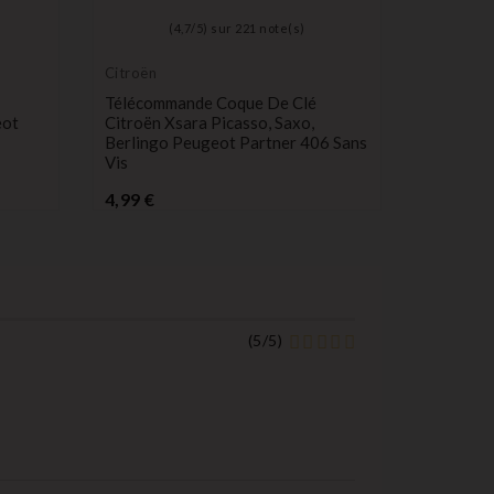
(
4,7
/
5
) sur
221
note(s)
Citroën
Peugeot
Télécommande Coque De Clé
Bouton 1
eot
Citroën Xsara Picasso, Saxo,
Télécom
Berlingo Peugeot Partner 406 Sans
Partner, 
Vis
Pr
4,90 €
Prix
4,99 €
(
5
/
5
)