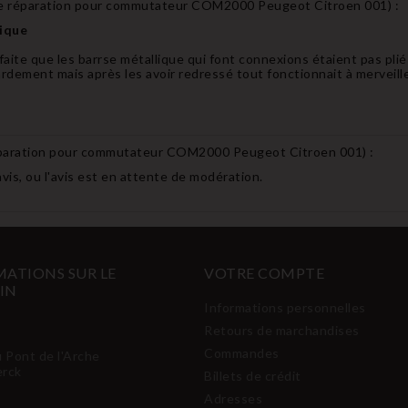
e réparation pour commutateur COM2000 Peugeot Citroen 001
) :
tique
e faite que les barrse métallique qui font connexions étaient pas pli
dement mais après les avoir redressé tout fonctionnait à merveill
paration pour commutateur COM2000 Peugeot Citroen 001
) :
avis, ou l'avis est en attente de modération.
ATIONS SUR LE
VOTRE COMPTE
IN
Informations personnelles
Retours de marchandises
Commandes
u Pont de l'Arche
erck
Billets de crédit
Adresses