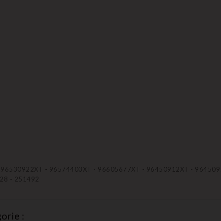
 96530922XT - 96574403XT - 96605677XT - 96450912XT - 96450912Z
928 - 251492
orie :