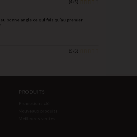
(
4
/
5
)
é au bonne angle ce qui fais qu'au premier
e
(
5
/
5
)
PRODUITS
Promotions clé
Nouveaux produits
Meilleures ventes