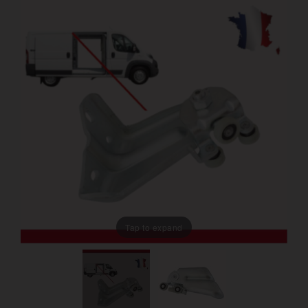
Tap to expand