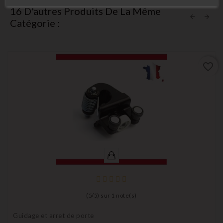
16 D'autres Produits De La Même
Catégorie :
favorite_border
(
5
/
5
) sur
1
note(s)
Guidage et arret de porte