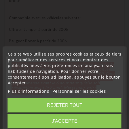
droite
Compatible avec les véhicules suivants :
Citroen Jumper à partir de 2006
Peugeot Boxer à partir de 2006
Fiat Ducato à partir de 2006
Ce site Web utilise ses propres cookies et ceux de tiers
pour améliorer nos services et vous montrer des
« Attention, notre société sera fermée pour congés du
publicités liées à vos préférences en analysant vos
10 aout au 1 septembre inclus. Pour cette raison les
habitudes de navigation. Pour donner votre
commandes sont traitées jusqu'au 7 aout
14H00. Pour
Références équivalentes :
consentement à son utilisation, appuyez sur le bouton
le service réparation nous devons réceptionner votre
Accepter.
télécommande avant le 6 aout pour qu'elle soit
Peugeot : 9033V3 - 9033.V3
réexpédiée avant le 7 aout. Merci pour votre
Plus d'informations
Personnaliser les cookies
compréhension»
Fiat : 1344234080
Fermer
REJETER TOUT
Pièce neuve
Information
J'ACCEPTE