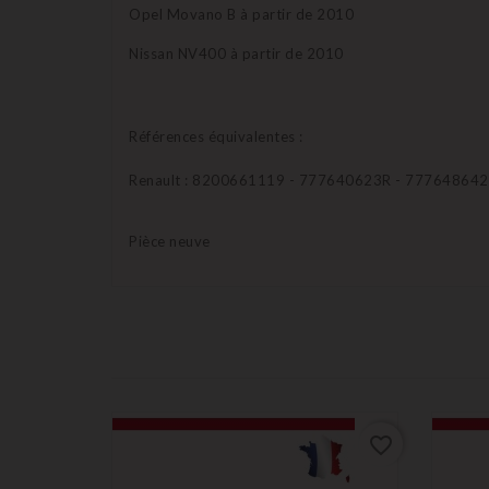
Opel Movano B à partir de 2010
Nissan NV400 à partir de 2010
Références équivalentes :
Renault : 8200661119 - 777640623R - 77764864
Pièce neuve
favorite_border
favorite_border