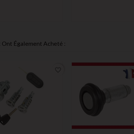
t Ont Également Acheté :
favorite_border