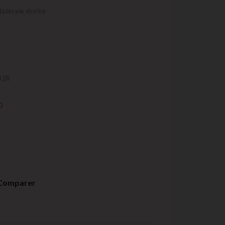
latérale droite
42R
0
Comparer