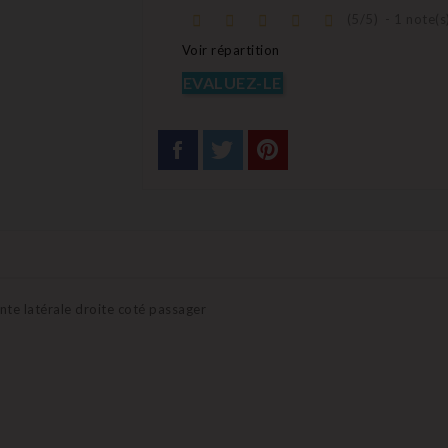
(
5
/
5
)
-
1
note(s
Voir répartition
EVALUEZ-LE
ante latérale droite coté passager