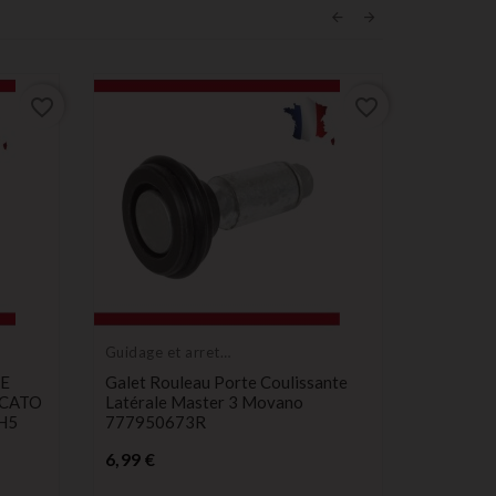
favorite_border
favorite_border
Guidage et arret
de porte
E
Galet Rouleau Porte Coulissante
UCATO
Latérale Master 3 Movano
H5
777950673R
Guidage e
Prix
de porte
6,99 €
Galet Gu
Latérale