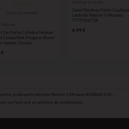
Guidage et arret
de porte
Galet Rouleau Porte Coulissa
(
4,3
/
5
) sur
4
note(s)
Latérale Master 3 Movano
777950673R
et Neiman
Prix
6,99 €
et De Porte Cylindre Neiman
ol Compatible Peugeot Boxer
en Jumper Ducato
Prix
 €
 porte coulissante latérale Master 3 Movano 8200661119
) :
avis, ou l'avis est en attente de modération.