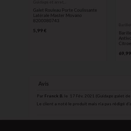
Guidage et arret
de porte
Galet Rouleau Porte Coulissante
Latérale Master Movano
8200080743
Barill
Prix
5,99 €
Barill
er 3
Antiv
Citro
69,99
Avis
Par
Franck B.
le
17 Fév. 2021 (
Guidage galet de
Le client a noté le produit mais n'a pas rédigé d'