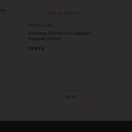
Guidage e
de porte
nte
Guidage 
(
3
/
5
) sur
1
note(s)
Coulissa
Movano
Pommeau de
P
levier de vitesse
10,99 €
Pommeau De Vitesse 5 Rapports
Peugeot Citroen
Prix
12,99 €
(
5
/
5
)