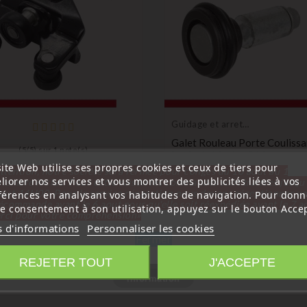
Guidage et arret
de porte
Galet Rouleau Porte Coulissa
(
5
/
5
) sur
1
note(s)
Latérale Master 3 Movano
ite Web utilise ses propres cookies et ceux de tiers pour
777950673R
ttention, notre société sera fermée pour congés du 10 aout au 1
e et arret
liorer nos services et vous montrer des publicités liées à vos
tembre inclus. Pour cette raison les commandes sont traitées jusqu
Prix
te
6,99 €
out
14H00. Pour le service réparation nous devons réceptionner vo
férences en analysant vos habitudes de navigation. Pour donn
ge Galet De Porte
écommande avant le 6 aout pour qu'elle soit réexpédiée avant le 7 a
re consentement à son utilisation, appuyez sur le bouton Accep
sante Latérale Master 3
rci pour votre compréhension»
no 745963412R
s d'informations
Personnaliser les cookies
Fermer
Prix
 €
REJETER TOUT
J'ACCEPTE
Information