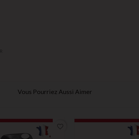
2R
Vous Pourriez Aussi Aimer
favorite_border