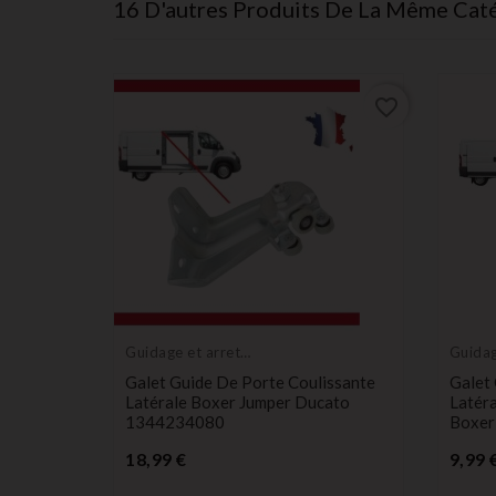
16 D'autres Produits De La Même Caté
favorite_border
favorite_border
Guidage et arret
Guidag
de porte
de por
Galet Guide De Porte Coulissante
Galet 
Latérale Boxer Jumper Ducato
Latéra
1344234080
Boxer
Prix
18,99 €
9,99 
issante
cato