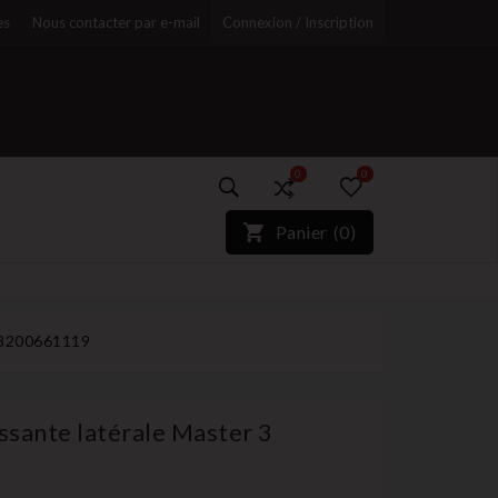
es
Nous contacter par e-mail
Connexion / Inscription
0
0
)*}
Panier
(
0
)
r
o 8200661119
ssante latérale Master 3