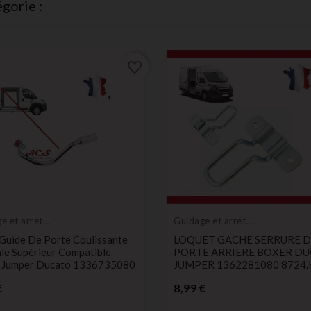
gorie :
favorite_border
e et arret
Guidage et arret
te
de porte
Guide De Porte Coulissante
LOQUET GACHE SERRURE D
le Supérieur Compatible
PORTE ARRIERE BOXER D
 Jumper Ducato 1336735080
JUMPER 1362281080 8724.
Prix
Prix
€
8,99 €