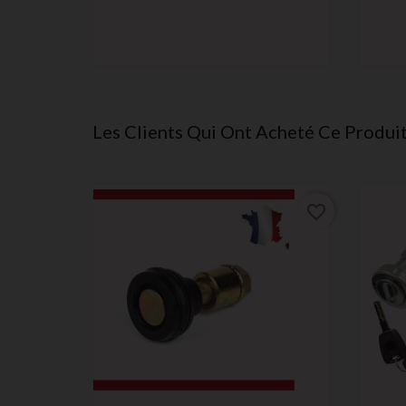
Les Clients Qui Ont Acheté Ce Produi
favorite_border
favorite_border