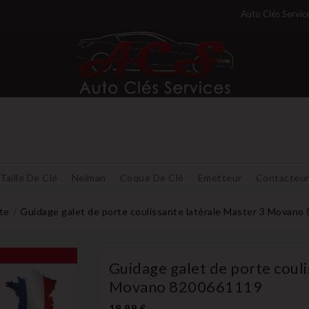
Auto Clés Servic
Taille De Clé
Neiman
Coque De Clé
Emetteur
Contacteu
te
Guidage galet de porte coulissante latérale Master 3 Movan
Guidage galet de porte couli
Movano 8200661119
19,99 €