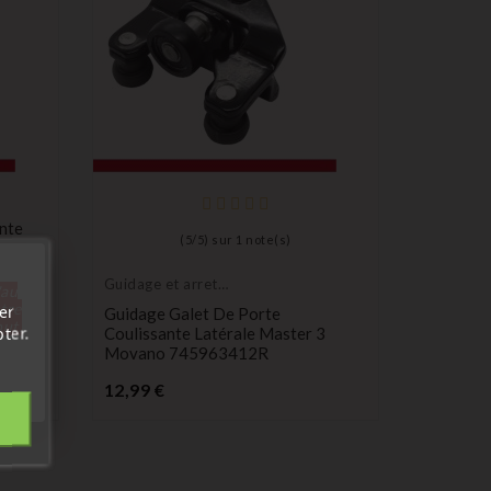
nte
(
5
/
5
) sur
1
note(s)
Guidage et arret
'au
de porte
tre
er
Guidage Galet De Porte
out.
ter.
Coulissante Latérale Master 3
Movano 745963412R
Prix
12,99 €