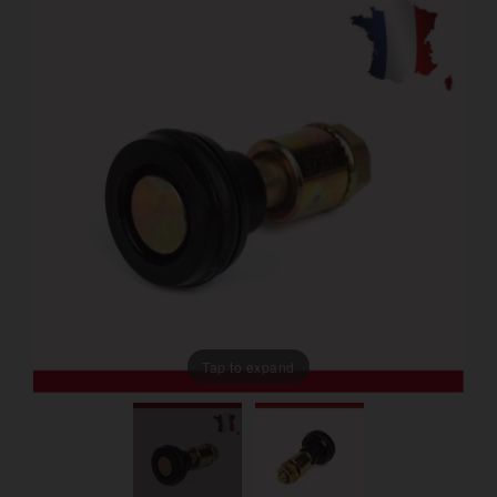
Tap to expand