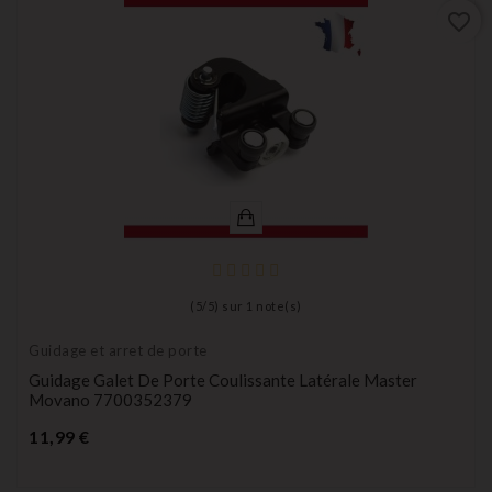
favorite_border
(
5
/
5
) sur
1
note(s)
Guidage et arret de porte
Guidage Galet De Porte Coulissante Latérale Master
Movano 7700352379
Prix
11,99 €