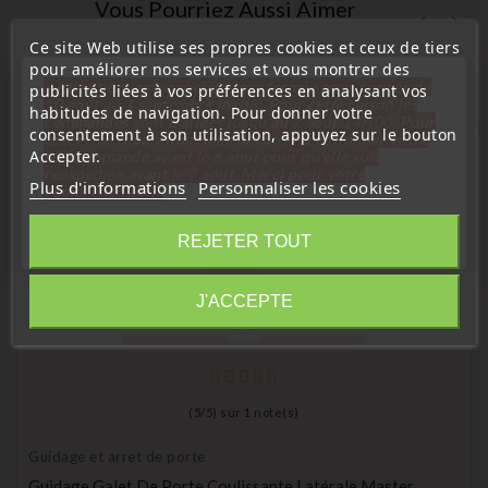
Vous Pourriez Aussi Aimer
Ce site Web utilise ses propres cookies et ceux de tiers
pour améliorer nos services et vous montrer des
« Attention, notre société sera fermée pour congés du
publicités liées à vos préférences en analysant vos
10 aout au 1 septembre inclus. Pour cette raison les
habitudes de navigation. Pour donner votre
commandes sont traitées jusqu'au 7 aout
14H00. Pour
favorite_border
consentement à son utilisation, appuyez sur le bouton
le service réparation nous devons réceptionner votre
Accepter.
télécommande avant le 6 aout pour qu'elle soit
réexpédiée avant le 7 aout. Merci pour votre
Plus d'informations
Personnaliser les cookies
compréhension»
Fermer
REJETER TOUT
Information
J'ACCEPTE
(
5
/
5
) sur
1
note(s)
Guidage et arret de porte
Guidage Galet De Porte Coulissante Latérale Master