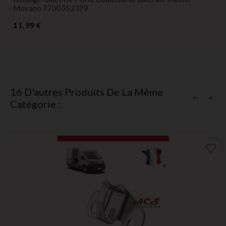
Movano 7700352379
Prix
11,99 €
16 D'autres Produits De La Même
Catégorie :
favorite_border