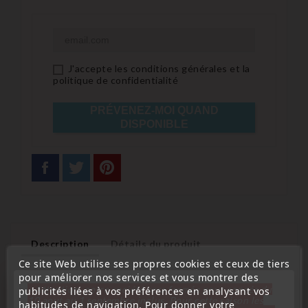
J'accepte les conditions générales et la
politique de confidentialité
PRÉVENEZ-MOI QUAND
DISPONIBLE
Description
Détails du produit
Ce site Web utilise ses propres cookies et ceux de tiers
pour améliorer nos services et vous montrer des
Emplacement sur le véhicule : porte avant ou arrière
« Attention, notre société sera fermée pour congés du
publicités liées à vos préférences en analysant vos
10 aout au 1 septembre inclus. Pour cette raison les
habitudes de navigation. Pour donner votre