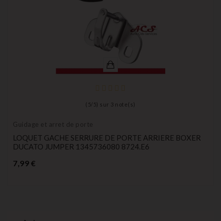
(
5
/
5
) sur
3
note(s)
Guidage et arret de porte
LOQUET GACHE SERRURE DE PORTE ARRIERE BOXER
DUCATO JUMPER 1345736080 8724.E6
Prix
7,99 €