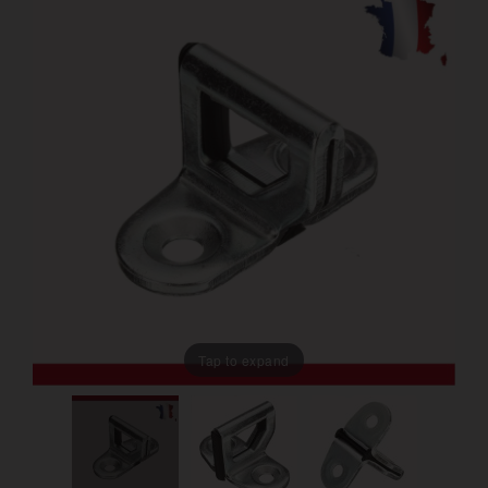
Tap to expand