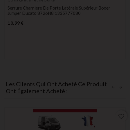
Guidage et arret de porte
Serrure Charniere De Porte Latérale Supérieur Boxer
Jumper Ducato 8726N8 1335777080
Prix
10,99 €
Les Clients Qui Ont Acheté Ce Produit
Ont Également Acheté :
favorite_border