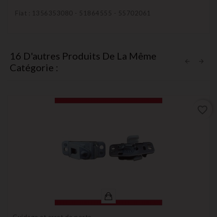
Fiat : 1356353080 - 51864555 - 55702061
16 D'autres Produits De La Même
Catégorie :
favorite_border