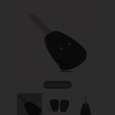
Tap to expand