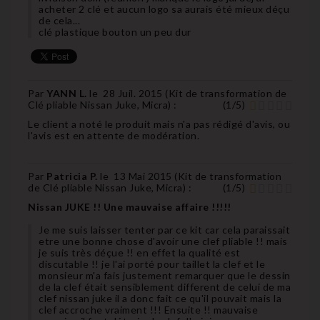
acheter 2 clé et aucun logo sa aurais été mieux déçu
de cela...
clé plastique bouton un peu dur
Par
YANN L.
le
28 Juil. 2015 (
Kit de transformation de
Clé pliable Nissan Juke, Micra
) :
(
1
/
5
)
Le client a noté le produit mais n'a pas rédigé d'avis, ou
l'avis est en attente de modération.
Par
Patricia P.
le
13 Mai 2015 (
Kit de transformation
de Clé pliable Nissan Juke, Micra
) :
(
1
/
5
)
Nissan JUKE !! Une mauvaise affaire !!!!!
Je me suis laisser tenter par ce kit car cela paraissait
etre une bonne chose d'avoir une clef pliable !! mais
je suis très déçue !! en effet la qualité est
discutable !! je l'ai porté pour taillet la clef et le
monsieur m'a fais justement remarquer que le dessin
de la clef était sensiblement different de celui de ma
clef nissan juke il a donc fait ce qu'il pouvait mais la
clef accroche vraiment !!! Ensuite !! mauvaise