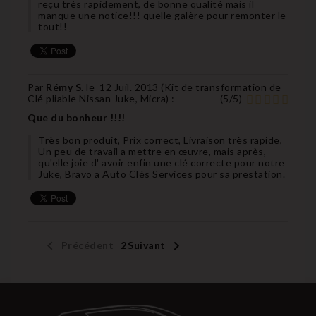
reçu très rapidement, de bonne qualité mais il
manque une notice!!! quelle galère pour remonter le
tout!!
Par
Rémy S.
le
12 Juil. 2013 (
Kit de transformation de
Clé pliable Nissan Juke, Micra
) :
(
5
/
5
)
Que du bonheur !!!!
Très bon produit, Prix correct, Livraison très rapide,
Un peu de travail a mettre en œuvre, mais après,
qu'elle joie d' avoir enfin une clé correcte pour notre
Juke, Bravo a Auto Clés Services pour sa prestation.


Précédent
1
2
Suivant