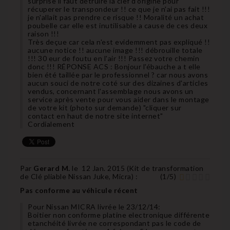
surprise il faut détruire la clef d'origine pour
récuperer le transpondeur !! ce que je n'ai pas fait !!!
je n'allait pas prendre ce risque !! Moralité un achat
poubelle car elle est inutilisable a cause de ces deux
raison !!!
Très deçue car cela n'est evidemment pas expliqué !!
aucune notice !! aucune image !!! débrouille totale
!!! 30 eur de foutu en l'air !!! Passez votre chemin
donc !!! RÉPONSE ACS : Bonjour l'ébauche a t elle
bien été taillée par le professionnel ? car nous avons
aucun souci de notre coté sur des dizaines d'articles
vendus, concernant l'assemblage nous avons un
service après vente pour vous aider dans le montage
de votre kit (photo sur demande) "cliquer sur
contact en haut de notre site internet"
Cordialement
Par
Gerard M.
le
12 Jan. 2015 (
Kit de transformation
de Clé pliable Nissan Juke, Micra
) :
(
1
/
5
)
Pas conforme au véhicule récent
Pour Nissan MICRA livrée le 23/12/14:
Boitier non conforme platine electronique différente
etanchéité livrée ne correspondant pas le code de