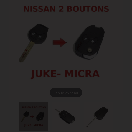
Tap to expand