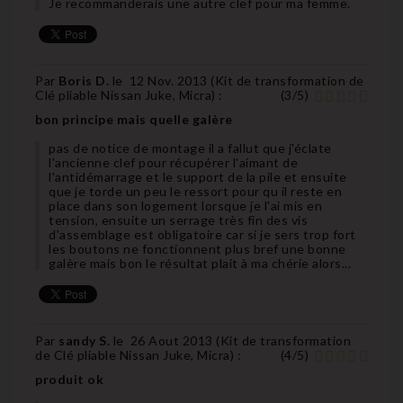
Je recommanderais une autre clef pour ma femme.
Par
Boris D.
le
12 Nov. 2013 (
Kit de transformation de
Clé pliable Nissan Juke, Micra
) :
(
3
/
5
)
bon principe mais quelle galère
pas de notice de montage il a fallut que j'éclate
l'ancienne clef pour récupérer l'aimant de
l'antidémarrage et le support de la pile et ensuite
que je torde un peu le ressort pour qu il reste en
place dans son logement lorsque je l'ai mis en
tension, ensuite un serrage très fin des vis
d'assemblage est obligatoire car si je sers trop fort
les boutons ne fonctionnent plus bref une bonne
galère mais bon le résultat plait à ma chérie alors...
Par
sandy S.
le
26 Aout 2013 (
Kit de transformation
de Clé pliable Nissan Juke, Micra
) :
(
4
/
5
)
produit ok