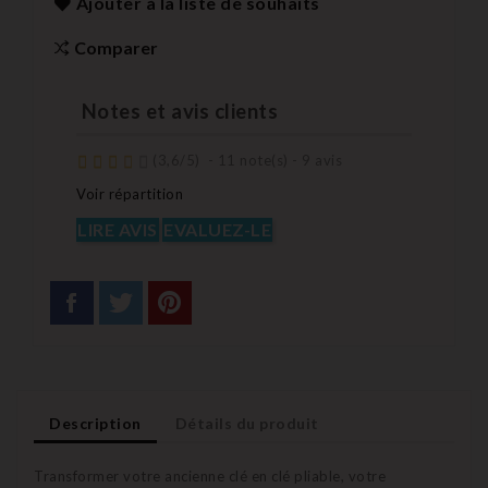
Ajouter à la liste de souhaits
Comparer
Notes et avis clients
(
3,6
/
5
)
-
11
note(s) -
9
avis
Voir répartition
LIRE AVIS
EVALUEZ-LE
Description
Détails du produit
Transformer votre ancienne clé en clé pliable, votre