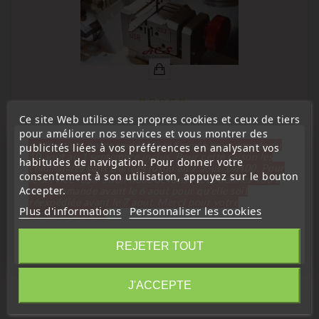
Ce site Web utilise ses propres cookies et ceux de tiers
(
4,6
/
5
) sur
53
note(s)
pour améliorer nos services et vous montrer des
« Attention, notre société sera fermée pour congés du
publicités liées à vos préférences en analysant vos
Service de taille
10 aout au 1 septembre inclus. Pour cette raison les
habitudes de navigation. Pour donner votre
commandes sont traitées jusqu'au 7 aout
14H00. Pour
Service De Taille De Clé Automobile Clé Plate, Clé À Vague
consentement à son utilisation, appuyez sur le bouton
le service réparation nous devons réceptionner votre
Accepter.
télécommande avant le 6 aout pour qu'elle soit
Prix
16,99 €
réexpédiée avant le 7 aout. Merci pour votre
Plus d'informations
Personnaliser les cookies
compréhension»
Fermer
REJETER TOUT
Information
J'ACCEPTE
Avis