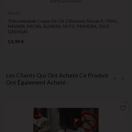
(
4,8
/
5
) sur
6
note(s)
Nissan
Télécommande Coque De Clé 2 Boutons Nissan X-TRAIL,
NAVARA, MICRA, ALMERA, NOTE, PRIMERA, 350Z,
QASHQAI
Prix
10,99 €
Les Clients Qui Ont Acheté Ce Produit
Ont Également Acheté :
favorite_border