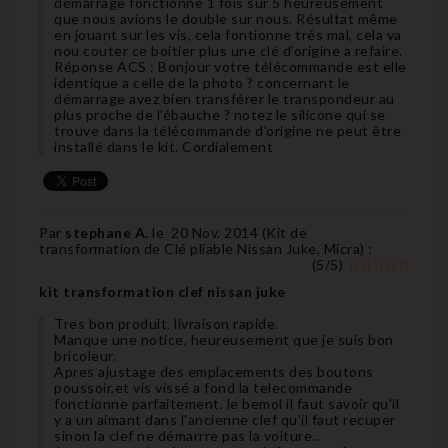
démarrage fonctionne 1 fois sur 5 heureusement
que nous avions le double sur nous. Résultat même
en jouant sur les vis, cela fontionne trés mal, cela va
nou couter ce boitier plus une clé d'origine a refaire.
Réponse ACS : Bonjour votre télécommande est elle
identique a celle de la photo ? concernant le
démarrage avez bien transférer le transpondeur au
plus proche de l'ébauche ? notez le silicone qui se
trouve dans la télécommande d'origine ne peut être
installé dans le kit. Cordialement
Par
stephane A.
le
20 Nov. 2014 (
Kit de
transformation de Clé pliable Nissan Juke, Micra
) :
(
5
/
5
)
kit transformation clef nissan juke
Tres bon produit, livraison rapide.
Manque une notice, heureusement que je suis bon
bricoleur.
Apres ajustage des emplacements des boutons
poussoir,et vis vissé a fond la telecommande
fonctionne parfaitement. le bemol il faut savoir qu'il
y a un aimant dans l'ancienne clef qu'il faut recuper
sinon la clef ne démarrre pas la voiture..