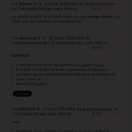
Par
Alison V.
le
12 Oct. 2020 (
Kit de transformation
de Clé pliable Nissan Juke, Micra
) :
(
5
/
5
)
Le client a noté le produit mais n'a pas rédigé d'avis, ou
l'avis est en attente de modération.
Par
Anthony T.
le
18 Sept. 2018 (
Kit de
transformation de Clé pliable Nissan Juke, Micra
) :
(
5
/
5
)
Satisfait
Commande livré le lendemain j'ai jamais vu ça.
Produit correspond à ma commande. Utilisation
parfaite après transformation de mon ancienne clé
avec celle-ci.
Merci à l'équipe.
Par
Ulrich P.
le
10 Fév. 2016 (
Kit de transformation de
Clé pliable Nissan Juke, Micra
) :
(
5
/
5
)
avis
livraison dom (réunion ) manque le logo jai dej'ai