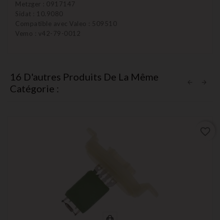
Metzger : 0917147
Sidat : 10.9080
Compatible avec Valeo : 509510
Vemo : v42-79-0012
16 D'autres Produits De La Même
Catégorie :
favorite_border