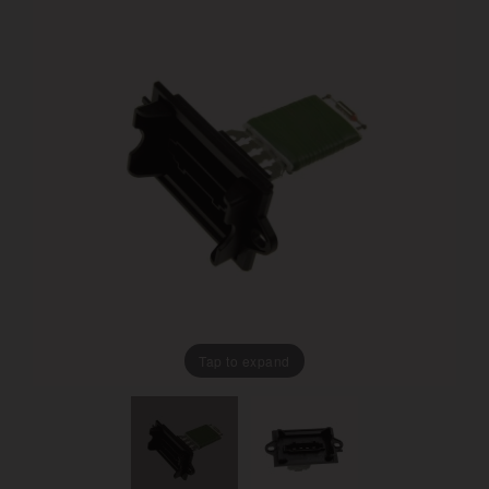
Tap to expand