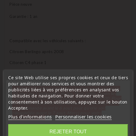
Pièce neuve
Garantie : 1 an
Compatible avec les véhicules suivants :
Citroen Berlingo après 2008
Citoren C4 phase 1
Citroen Jumpy après 2007
Ce site Web utilise ses propres cookies et ceux de tiers
pour améliorer nos services et vous montrer des
Peugeot Partner après 2008
« Attention, notre société sera fermée pour congés du
publicités liées à vos préférences en analysant vos
10 aout au 1 septembre inclus. Pour cette raison les
habitudes de navigation. Pour donner votre
Peugeot Expert après 2007
commandes sont traitées jusqu'au 7 aout
14H00. Pour
consentement à son utilisation, appuyez sur le bouton
le service réparation nous devons réceptionner votre
Fiat Scudo après 2007
Accepter.
télécommande avant le 6 aout pour qu'elle soit
réexpédiée avant le 7 aout. Merci pour votre
Plus d'informations
Personnaliser les cookies
compréhension»
Fermer
REJETER TOUT
Références équivalentes :