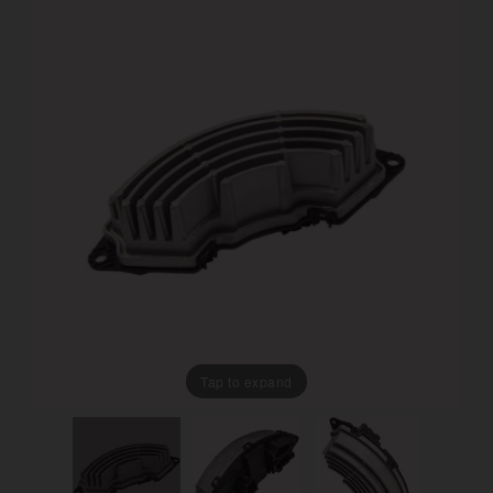
Tap to expand