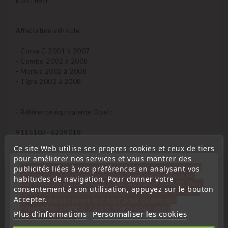
Etat : neuf
Affectation véhicule :
- Corsa C 2001 à 2007
- Combo 2002 à 2008
- Meriva 2002 à 2008
- Tigra 2002 à 2008
- Référence équivalente Opel :
9115103- 6239018
Ce site Web utilise ses propres cookies et ceux de tiers
pour améliorer nos services et vous montrer des
« Attention, notre société sera fermée pour congés du
publicités liées à vos préférences en analysant vos
Qui peux programmer cet émetteur ?
10 aout au 1 septembre inclus. Pour cette raison les
habitudes de navigation. Pour donner votre
commandes sont traitées jusqu'au 7 aout
14H00. Pour
consentement à son utilisation, appuyez sur le bouton
le service réparation nous devons réceptionner votre
Garage Opel – Oui
Accepter.
télécommande avant le 6 aout pour qu'elle soit
Garage indépendant – Oui
réexpédiée avant le 7 aout. Merci pour votre
Plus d'informations
Personnaliser les cookies
électromécanicien – Oui
compréhension»
Serrurier Auto – Oui