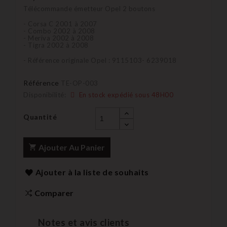
Télécommande émetteur Opel 2 boutons
- Corsa C 2001 à 2007
- Combo 2002 à 2008
- Meriva 2002 à 2008
- Tigra 2002 à 2008
- Référence originale Opel : 9115103- 6239018
Référence
TE-OP-003
Disponibilité:
En stock expédié sous 48H00
Quantité
Ajouter Au Panier
Ajouter à la liste de souhaits
Comparer
Notes et avis clients