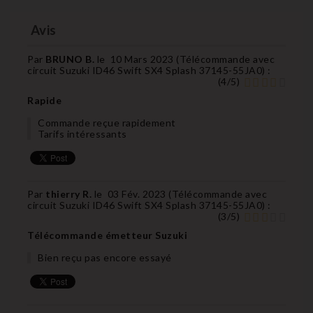
Avis
Par
BRUNO B.
le
10 Mars 2023 (
Télécommande avec
circuit Suzuki ID46 Swift SX4 Splash 37145-55JA0
) :
(
4
/
5
)
Rapide
Commande reçue rapidement
Tarifs intéressants
Par
thierry R.
le
03 Fév. 2023 (
Télécommande avec
circuit Suzuki ID46 Swift SX4 Splash 37145-55JA0
) :
(
3
/
5
)
Télécommande émetteur Suzuki
Bien reçu pas encore essayé