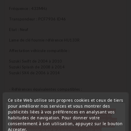
Fréquence : 433MHz
Transpondeur : PCF7936 ID46
Etat : Neuf
Lame de clé fournie référence HU133R
Affectation véhicule compatible :
Suzuki Swift de 2004 à 2010
Suzuki Splash de 2008 à 2014
Suzuki SX4 de 2006 à 2014
- Références équivalentes compatibles :
Ce site Web utilise ses propres cookies et ceux de tiers
3714555JA0 - 3714555A20 - TS002
pour améliorer nos services et vous montrer des
« Attention, notre société sera fermée pour congés du
publicités liées à vos préférences en analysant vos
10 aout au 1 septembre inclus. Pour cette raison les
habitudes de navigation. Pour donner votre
commandes sont traitées jusqu'au 7 aout
14H00. Pour
Qui peux programmer cet émetteur ?
consentement à son utilisation, appuyez sur le bouton
le service réparation nous devons réceptionner votre
Accepter.
télécommande avant le 6 aout pour qu'elle soit