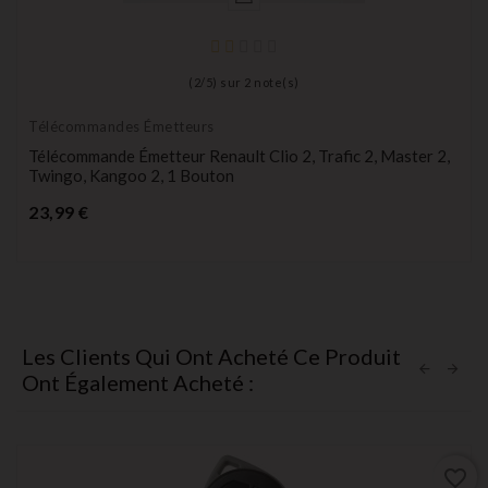
(
2
/
5
) sur
2
note(s)
Télécommandes Émetteurs
Télécommande Émetteur Renault Clio 2, Trafic 2, Master 2,
Twingo, Kangoo 2, 1 Bouton
Prix
23,99 €
Les Clients Qui Ont Acheté Ce Produit
Ont Également Acheté :
favorite_border