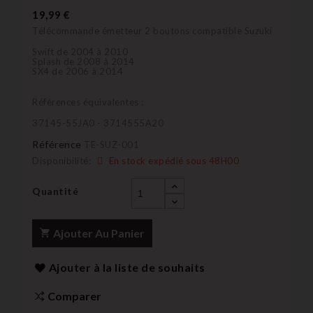
19,99 €
Télécommande émetteur 2 boutons compatible Suzuki
Swift de 2004 à 2010
Splash de 2008 à 2014
SX4 de 2006 à 2014
Références équivalentes :
37145-55JA0 - 3714555A20
Référence
TE-SUZ-001
Disponibilité:
En stock expédié sous 48H00
Quantité
Ajouter Au Panier
Ajouter à la liste de souhaits
Comparer