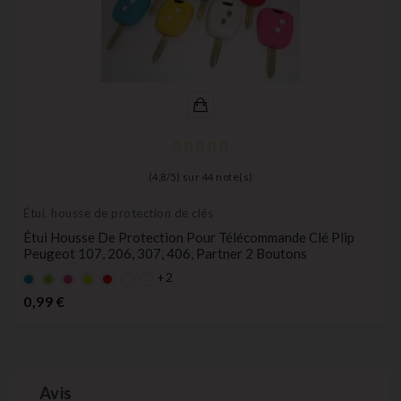
(
4,8
/
5
) sur
44
note(s)
Étui, housse de protection de clés
Étui Housse De Protection Pour Télécommande Clé Plip
Peugeot 107, 206, 307, 406, Partner 2 Boutons
+2
Bleu
Vert
rose
Jaune
rouge
Prix
0,99 €
Avis