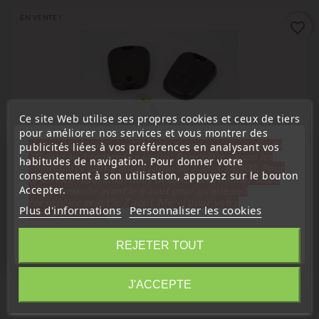
EN VENTE !
favorite_border
Ce site Web utilise ses propres cookies et ceux de tiers
pour améliorer nos services et vous montrer des
« Attention, notre société sera fermée pour congés du
publicités liées à vos préférences en analysant vos
10 aout au 1 septembre inclus. Pour cette raison les
habitudes de navigation. Pour donner votre
commandes sont traitées jusqu'au 7 aout
14H00. Pour
consentement à son utilisation, appuyez sur le bouton
le service réparation nous devons réceptionner votre
Accepter.
télécommande avant le 6 aout pour qu'elle soit
réexpédiée avant le 7 aout. Merci pour votre
Plus d'informations
Personnaliser les cookies
compréhension»
(
4,8
/
5
) sur
40
note(s)
Fermer
Peugeot
REJETER TOUT
Télécommande Coque De Clé Peugeot 107 2 Boutons
PG22
Information
J'ACCEPTE
Prix
4,99 €