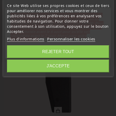
Ce site Web utilise ses propres cookies et ceux de tiers
pour améliorer nos services et vous montrer des
transpondeur à programmer sur le véhicule par OBD
« Attention, notre société sera fermée pour congés du
publicités liées à vos préférences en analysant vos
10 aout au 1 septembre inclus. Pour cette raison les
habitudes de navigation. Pour donner votre
commandes sont traitées jusqu'au 7 aout
14H00. Pour
consentement à son utilisation, appuyez sur le bouton
le service réparation nous devons réceptionner votre
Accepter.
télécommande avant le 6 aout pour qu'elle soit
16 D'autres Produits De La Même
réexpédiée avant le 7 aout. Merci pour votre
Plus d'informations
Personnaliser les cookies
compréhension»
Catégorie :
Fermer
REJETER TOUT
Information
favorite_border
J'ACCEPTE