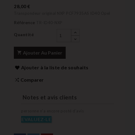
28,00 €
Transpondeur original NXP PCF7935AS ID40 Opel
Référence
TR-ID40-NXP
Quantité
Ajouter Au Panier
Ajouter à la liste de souhaits
Comparer
Notes et avis clients
personne n'a encore posté d'avis
EVALUEZ-LE