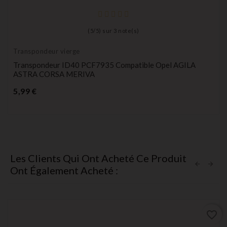
(
5
/
5
) sur
3
note(s)
Transpondeur vierge
Transpondeur ID40 PCF7935 Compatible Opel AGILA
ASTRA CORSA MERIVA
Prix
5,99 €
Les Clients Qui Ont Acheté Ce Produit
Ont Également Acheté :
favorite_border