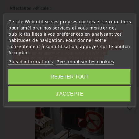
Affectation véhicule :
Citroen Jumper tous les modèles de 1994 à 2002
Ce site Web utilise ses propres cookies et ceux de tiers
pour améliorer nos services et vous montrer des
« Attention, notre société sera fermée pour congés du
Peugeot Boxer tous les modèles de 1994 à 2002
publicités liées à vos préférences en analysant vos
10 aout au 1 septembre inclus. Pour cette raison les
habitudes de navigation. Pour donner votre
commandes sont traitées jusqu'au 7 aout
14H00. Pour
Fiat Ducato tous les modèles de 1994 à 2002
consentement à son utilisation, appuyez sur le bouton
le service réparation nous devons réceptionner votre
Accepter.
télécommande avant le 6 aout pour qu'elle soit
réexpédiée avant le 7 aout. Merci pour votre
Plus d'informations
Personnaliser les cookies
compréhension»
Vous Pourriez Aussi Aimer
Fermer
REJETER TOUT
Information
J'ACCEPTE
favorite_border