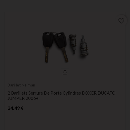
favorite_border
Barillet Neiman
2 Barillets Serrure De Porte Cylindres BOXER DUCATO
JUMPER 2006+
Prix
24,49 €