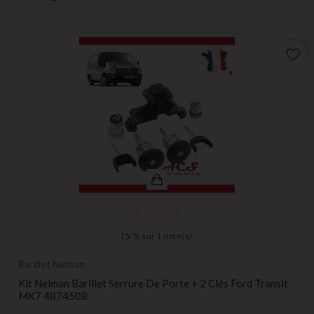
favorite_border
(
5
/
5
) sur
1
note(s)
Barillet Neiman
Kit Neiman Barillet Serrure De Porte + 2 Clés Ford Transit
MK7 4874508