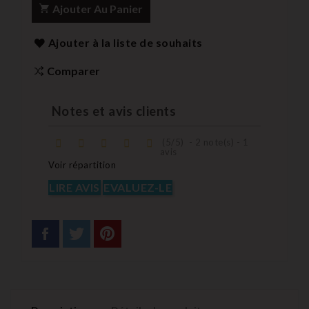
Ajouter Au Panier
Ajouter à la liste de souhaits
Comparer
Notes et avis clients
(
5
/
5
)
-
2
note(s) -
1
avis
Voir répartition
LIRE AVIS
EVALUEZ-LE