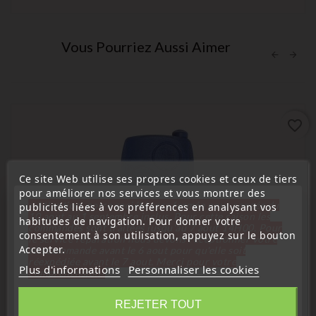
Vous Pourriez Aussi Aimer
favorite_border
Ce site Web utilise ses propres cookies et ceux de tiers
pour améliorer nos services et vous montrer des
« Attention, notre société sera fermée pour congés du
publicités liées à vos préférences en analysant vos
10 aout au 1 septembre inclus. Pour cette raison les
habitudes de navigation. Pour donner votre
commandes sont traitées jusqu'au 7 aout
14H00. Pour
consentement à son utilisation, appuyez sur le bouton
le service réparation nous devons réceptionner votre
Accepter.
télécommande avant le 6 aout pour qu'elle soit
réexpédiée avant le 7 aout. Merci pour votre
Plus d'informations
Personnaliser les cookies
compréhension»
Fermer
REJETER TOUT
(
4,7
/
5
) sur
6
note(s)