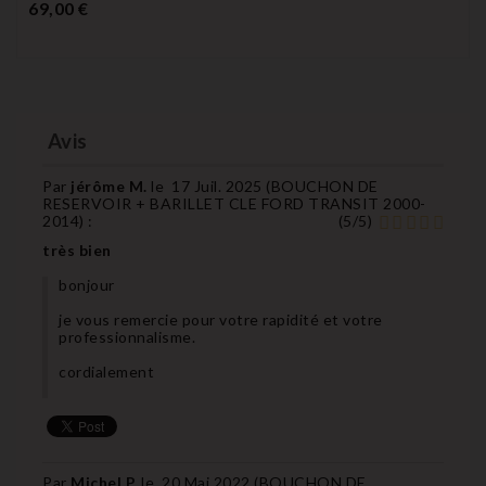
Prix
69,00 €
Avis
Par
jérôme M.
le
17 Juil. 2025 (
BOUCHON DE
RESERVOIR + BARILLET CLE FORD TRANSIT 2000-
2014
) :
(
5
/
5
)
très bien
bonjour
je vous remercie pour votre rapidité et votre
professionnalisme.
cordialement
Par
Michel P.
le
20 Mai 2022 (
BOUCHON DE