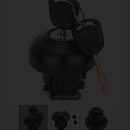
Tap to expand