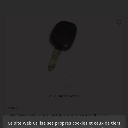
favorite_border
(
4,1
/
5
) sur
15
note(s)
Renault
Télécommande Coque De Clé 1 Bouton Renault Clio 2
Twingo 1 Master Kangoo
Ce site Web utilise ses propres cookies et ceux de tiers