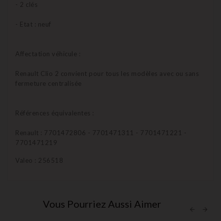
- 2 clés
- Etat : neuf
Affectation véhicule :
Renault Clio 2 convient pour tous les modèles avec ou sans
fermeture centralisée
Références équivalentes :
Renault : 7701472806 - 7701471311 - 7701471221 -
7701471219
Valeo : 256518
Vous Pourriez Aussi Aimer