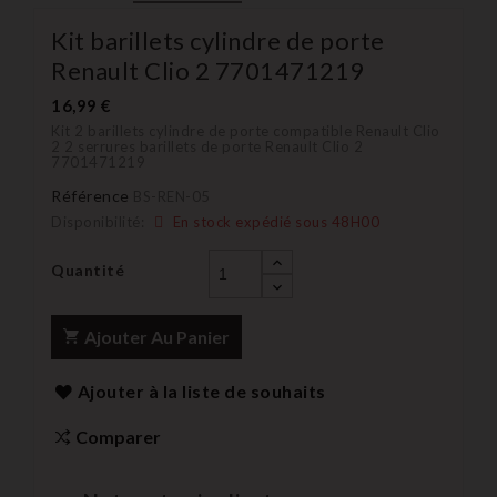
Kit barillets cylindre de porte
Renault Clio 2 7701471219
16,99 €
Kit 2 barillets cylindre de porte compatible Renault Clio
2 2 serrures barillets de porte Renault Clio 2
7701471219
Référence
BS-REN-05
Disponibilité:
En stock expédié sous 48H00
Quantité
Ajouter Au Panier
Ajouter à la liste de souhaits
Comparer