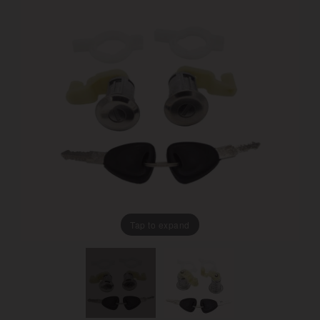
Tap to expand