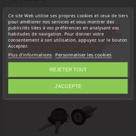
Etat : neuf
Ce site Web utilise ses propres cookies et ceux de tiers
pour améliorer nos services et vous montrer des
Affectation véhicule :
« Attention, notre société sera fermée pour congés du
publicités liées à vos préférences en analysant vos
10 aout au 1 septembre inclus. Pour cette raison les
habitudes de navigation. Pour donner votre
Iveco Daily de 1999 à 2012
commandes sont traitées jusqu'au 7 aout
14H00. Pour
consentement à son utilisation, appuyez sur le bouton
le service réparation nous devons réceptionner votre
Accepter.
télécommande avant le 6 aout pour qu'elle soit
réexpédiée avant le 7 aout. Merci pour votre
Plus d'informations
Personnaliser les cookies
compréhension»
16 D'autres Produits De La Même
Fermer
Catégorie :
REJETER TOUT
Information
J'ACCEPTE
favorite_border