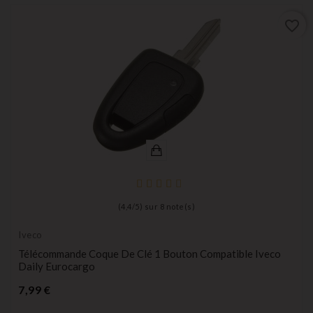
favorite_border
(
4,4
/
5
) sur
8
note(s)
Iveco
Télécommande Coque De Clé 1 Bouton Compatible Iveco
Daily Eurocargo
Prix
7,99 €