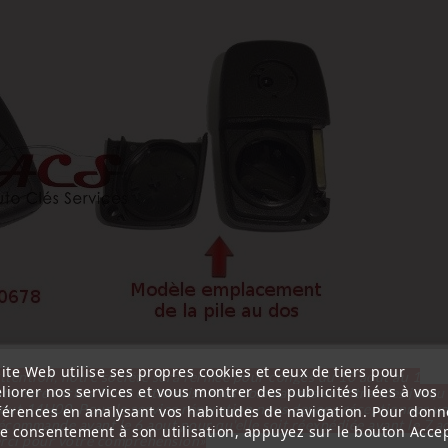
ite Web utilise ses propres cookies et ceux de tiers pour
ttention, notre société sera fermée pour congés du 10 aout au 1
liorer nos services et vous montrer des publicités liées à vos
tembre inclus. Pour cette raison les commandes sont traitées jusqu
out
14H00. Pour le service réparation nous devons réceptionner vo
férences en analysant vos habitudes de navigation. Pour donn
écommande avant le 6 aout pour qu'elle soit réexpédiée avant le 7 a
re consentement à son utilisation, appuyez sur le bouton Accep
rci pour votre compréhension»