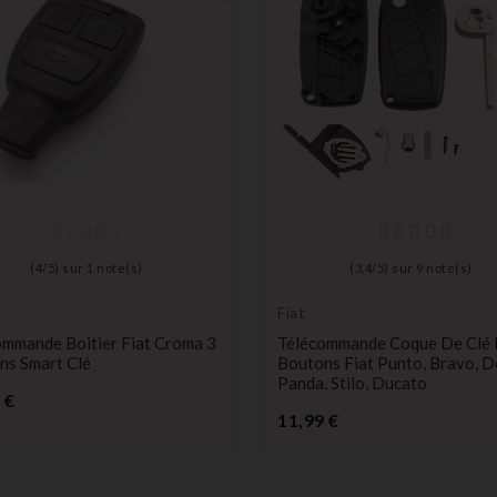
(
4
/
5
) sur
1
note(s)
(
3,4
/
5
) sur
9
note(s)
Fiat
ommande Boitier Fiat Croma 3
Télécommande Coque De Clé P
ns Smart Clé
Boutons Fiat Punto, Bravo, D
Panda, Stilo, Ducato
Prix
 €
Prix
11,99 €