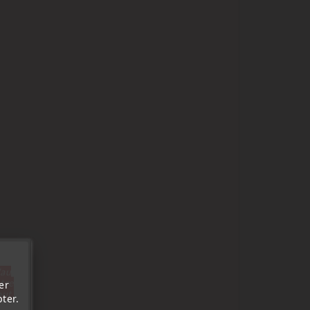
'au
tre
er
out.
ter.