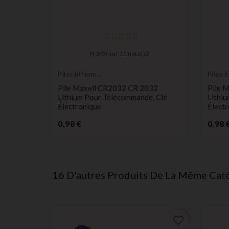
(
4,3
/
5
) sur
11
note(s)
Piles lithium
Piles l
longue durée
longue
Pile Maxell CR2032 CR 2032
Pile 
Lithium Pour Télécommande, Clé
Lithi
Électronique
Électr
Prix
0,98 €
0,98 
16 D'autres Produits De La Même Caté
favorite_border
favorite_border