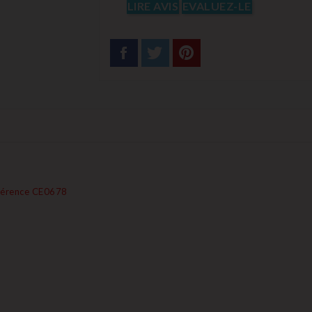
LIRE AVIS
EVALUEZ-LE
éférence CE0678