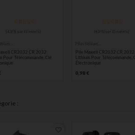
(
4,3
/
5
) sur
11
note(s)
(
4,3
/
5
) sur
11
note(s)
ithium
Piles lithium
 durée
longue durée
Maxell CR2032 CR 2032
Pile Maxell CR2032 CR 2032
um Pour Télécommande, Clé
Lithium Pour Télécommande, 
onique
Électronique
Prix
Prix
€
0,98 €
gorie :
favorite_border