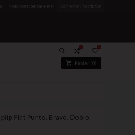
es
Nous contacter par e-mail
Connexion / Inscription
0
0
)*}
Panier
(
0
)
r
lip Fiat Punto, Bravo, Doblo,