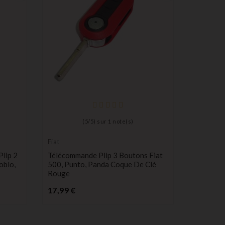
(
5
/
5
) sur
1
note(s)
Fiat
Peugeot
lip 2
Télécommande Plip 3 Boutons Fiat
Boitier C
oblo,
500, Punto, Panda Coque De Clé
Boutons 
Rouge
JUMPER
Prix
P
17,99 €
10,99 €