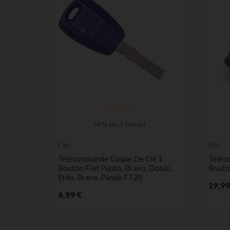
(
4
/
5
) sur
1
note(s)
Fiat
Fiat
3
Télécommande Coque De Clé 1
Téléc
Peugeot
Bouton Fiat Punto, Bravo, Doblo,
Bouto
Stilo, Brava, Panda FT20
19,99
Prix
6,99 €