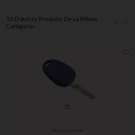
16 D'autres Produits De La Même
Catégorie :
favorite_border
(
5
/
5
) sur
1
note(s)