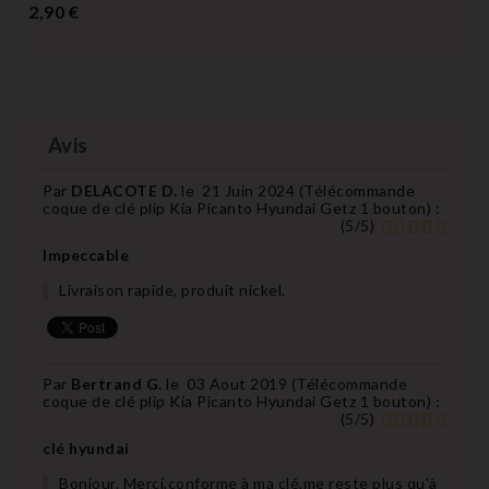
Prix
2,90 €
Avis
Par
DELACOTE D.
le
21 Juin 2024 (
Télécommande
coque de clé plip Kia Picanto Hyundai Getz 1 bouton
) :
(
5
/
5
)
Impeccable
Livraison rapide, produit nickel.
Par
Bertrand G.
le
03 Aout 2019 (
Télécommande
coque de clé plip Kia Picanto Hyundai Getz 1 bouton
) :
(
5
/
5
)
clé hyundai
Bonjour. Merci,conforme à ma clé,me reste plus qu'à