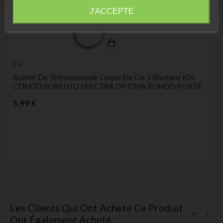
Information
J'ACCEPTE
Kia
Boitier De Télécommande Coque De Clé 3 Boutons KIA
CERATO SORENTO SPECTRA OPTIMA RONDO FORTE
Prix
5,99 €
Les Clients Qui Ont Acheté Ce Produit
Ont Également Acheté :