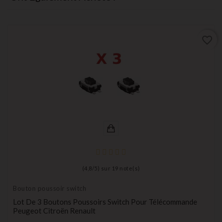
favorite_border
(
4,8
/
5
) sur
19
note(s)
Bouton poussoir switch
Lot De 3 Boutons Poussoirs Switch Pour Télécommande
Peugeot Citroën Renault