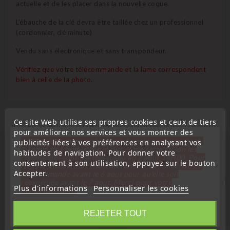
actuelle et de les placer dans la nouvelle coque.
L'ébauche de la clé devra être taillée chez un professionnel
(cordonnier, clé minute)
Vendu sans électronique et sans transpondeur.
Vérifiez que votre télécommande et la lame correspondent
bien à celle de la photo.
Ce site Web utilise ses propres cookies et ceux de tiers
9 D'autres Produits De La Même
pour améliorer nos services et vous montrer des
Catégorie :
« Attention, notre société sera fermée pour congés du
publicités liées à vos préférences en analysant vos
10 aout au 1 septembre inclus. Pour cette raison les
habitudes de navigation. Pour donner votre
commandes sont traitées jusqu'au 7 aout
14H00. Pour
consentement à son utilisation, appuyez sur le bouton
le service réparation nous devons réceptionner votre
Accepter.
télécommande avant le 6 aout pour qu'elle soit
favorite_border
réexpédiée avant le 7 aout. Merci pour votre
Plus d'informations
Personnaliser les cookies
compréhension»
Fermer
REJETER TOUT