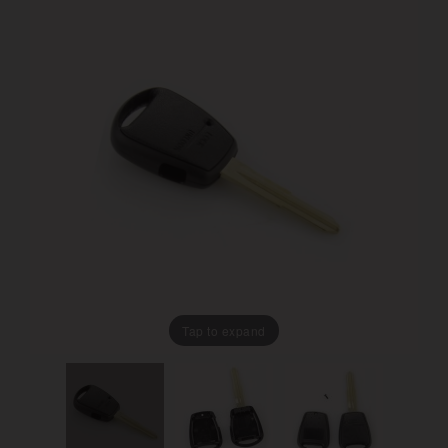
Tap to expand