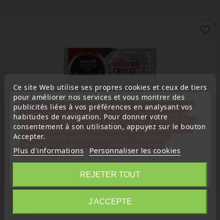
favorite_border
Ce site Web utilise ses propres cookies et ceux de tiers
pour améliorer nos services et vous montrer des
« Attention, notre société sera fermée pour congés du
publicités liées à vos préférences en analysant vos
10 aout au 1 septembre inclus. Pour cette raison les
habitudes de navigation. Pour donner votre
commandes sont traitées jusqu'au 7 aout
14H00. Pour
consentement à son utilisation, appuyez sur le bouton
le service réparation nous devons réceptionner votre
Accepter.
télécommande avant le 6 aout pour qu'elle soit
réexpédiée avant le 7 aout. Merci pour votre
Plus d'informations
Personnaliser les cookies
compréhension»
(
4,3
/
5
) sur
11
note(s)
Fermer
REJETER TOUT
Piles lithium longue durée
Pile Maxell CR2032 CR 2032 Lithium Pour Télécommande,
Information
Clé Électronique
J'ACCEPTE
Prix
0,98 €