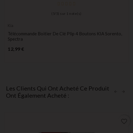
(
5
/
5
) sur
1
note(s)
Kia
Télécommande Boitier De Clé Plip 4 Boutons KIA Sorento,
Spectra
Prix
12,99 €
Les Clients Qui Ont Acheté Ce Produit
Ont Également Acheté :
favorite_border