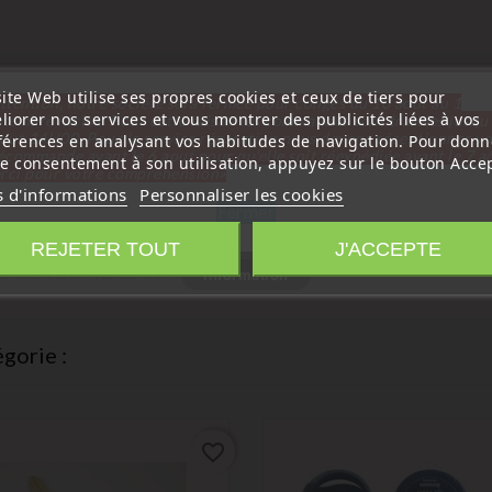
ite Web utilise ses propres cookies et ceux de tiers pour
ttention, notre société sera fermée pour congés du 10 aout au 1
liorer nos services et vous montrer des publicités liées à vos
tembre inclus. Pour cette raison les commandes sont traitées jusqu
out
14H00. Pour le service réparation nous devons réceptionner vo
férences en analysant vos habitudes de navigation. Pour donn
écommande avant le 6 aout pour qu'elle soit réexpédiée avant le 7 a
re consentement à son utilisation, appuyez sur le bouton Accep
rci pour votre compréhension»
s d'informations
Personnaliser les cookies
Fermer
REJETER TOUT
J'ACCEPTE
Information
61BA60A, CWTWB1U761
gorie :
favorite_border