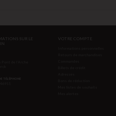
ATIONS SUR LE
VOTRE COMPTE
IN
Informations personnelles
Retours de marchandises
Commandes
u Pont de l'Arche
erck
Billets de crédit
Adresses
E TÉLÉPHONE
Bons de réduction
46951
Mes listes de souhaits
Mes alertes