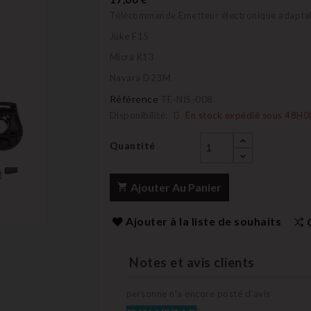
Télécommande Emetteur électronique adapta
Juke F15
Micra K13
Navara D23M
Référence
TE-NIS-008
Disponibilité:
En stock expédié sous 48H0
Quantité
Ajouter Au Panier
Ajouter à la liste de souhaits
Notes et avis clients
personne n'a encore posté d'avis