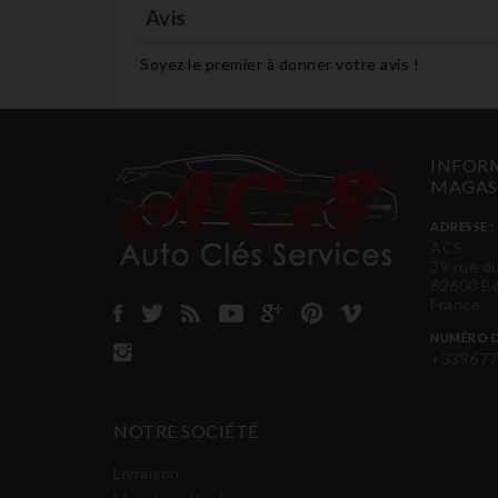
Avis
Soyez le premier à donner votre avis !
INFORM
MAGAS
ADRESSE :
ACS
39 rue d
62600 B
France
NUMÉRO D
+339677
NOTRE SOCIÉTÉ
Livraison