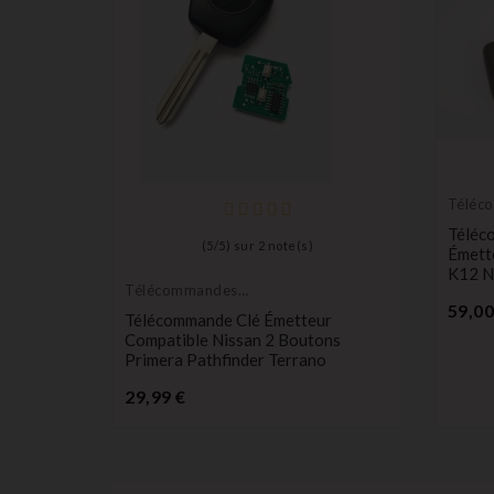
Téléc
Émett
Téléc
(
5
/
5
) sur
2
note(s)
Émett
K12 N
Télécommandes
Émetteurs
59,00
e
Télécommande Clé Émetteur
ns 5WK4
Compatible Nissan 2 Boutons
rail,
Primera Pathfinder Terrano
Prix
29,99 €