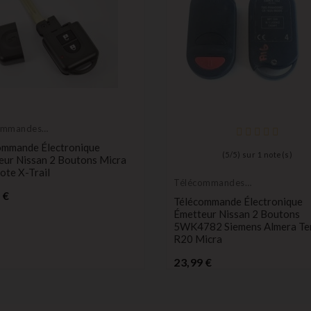
ommandes
eurs
ommande Électronique
(
5
/
5
) sur
1
note(s)
eur Nissan 2 Boutons Micra
ote X-Trail
Télécommandes
Prix
Émetteurs
 €
Télécommande Électronique
Émetteur Nissan 2 Boutons
5WK4782 Siemens Almera Te
R20 Micra
Prix
23,99 €