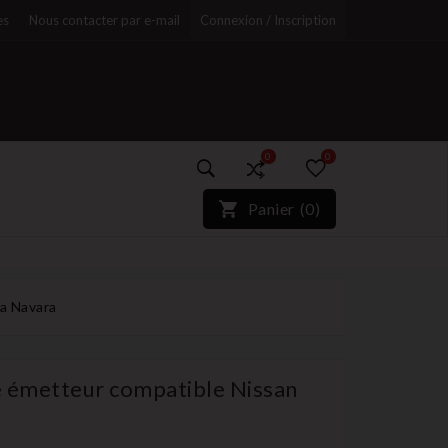
es
Nous contacter par e-mail
Connexion / Inscription
0
0
)*}
Panier
(
0
)
r
a Navara
 émetteur compatible Nissan