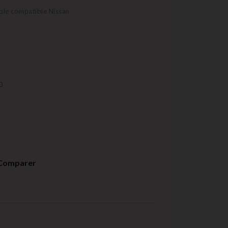
ble compatible Nissan
0
Comparer