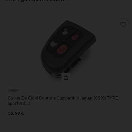
favorite_border
Jaguar
Coque De Clé 4 Boutons Compatible Jaguar X S XJ TYPE
Sport X350
Prix
12,99 €