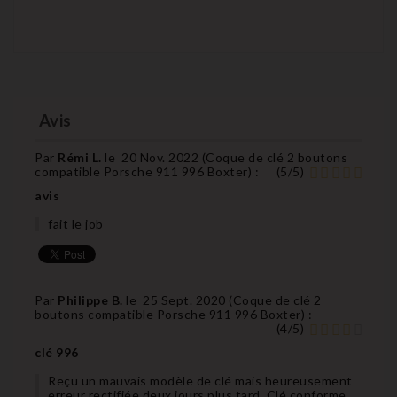
Avis
Par
Rémi L.
le
20 Nov. 2022 (
Coque de clé 2 boutons
compatible Porsche 911 996 Boxter
) :
(
5
/
5
)
avis
fait le job
Par
Philippe B.
le
25 Sept. 2020 (
Coque de clé 2
boutons compatible Porsche 911 996 Boxter
) :
(
4
/
5
)
clé 996
Reçu un mauvais modèle de clé mais heureusement
erreur rectifiée deux jours plus tard. Clé conforme