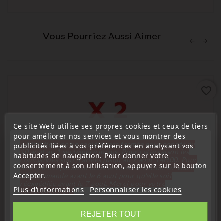
Vous Pourriez Aussi Aimer
favorite_border
Ce site Web utilise ses propres cookies et ceux de tiers
pour améliorer nos services et vous montrer des
« Attention, notre société sera fermée pour congés du
publicités liées à vos préférences en analysant vos
10 aout au 1 septembre inclus. Pour cette raison les
habitudes de navigation. Pour donner votre
commandes sont traitées jusqu'au 7 aout
14H00. Pour
consentement à son utilisation, appuyez sur le bouton
le service réparation nous devons réceptionner votre
Accepter.
télécommande avant le 6 aout pour qu'elle soit
réexpédiée avant le 7 aout. Merci pour votre
Plus d'informations
Personnaliser les cookies
compréhension»
Fermer
REJETER TOUT
(
4,6
/
5
) sur
91
note(s)