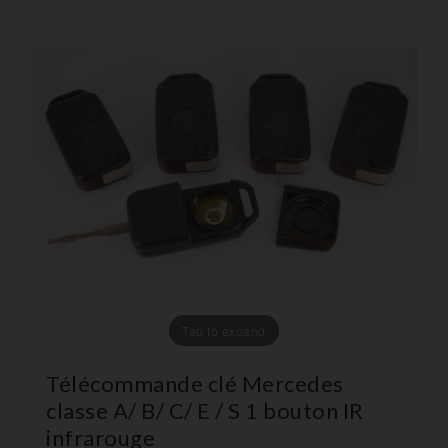
Tap to expand
Télécommande clé Mercedes
classe A/ B/ C/ E / S 1 bouton IR
infrarouge