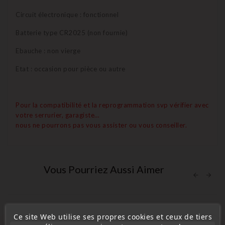
Circuit électronique : fonctionnel
Batterie type CR2025 (non fournie)
Ebauche : non vierge
Etat : occasion pour pièce ou autre
Pour la compatibilité et la reprogrammation svp vérifier avec
votre serrurier, garagiste…
nous ne pourrons pas vous assister ou vous conseiller.
Vous Pourriez Aussi Aimer
Ce site Web utilise ses propres cookies et ceux de tiers