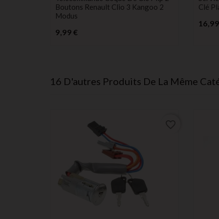
Boutons Renault Clio 3 Kangoo 2
Clé Pl
Modus
16,99
Prix
9,99 €
16 D'autres Produits De La Même Caté
favorite_border
favorite_border