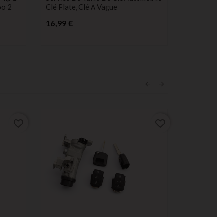
oo 2
Clé Plate, Clé À Vague
Prix
16,99 €
favorite_border
favorite_border