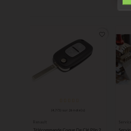
favorite_border
favorite_border
(
4,7
/
5
) sur
26
note(s)
Renault
Service
utomobile
Télécommande Coque De Clé Plip 2
Servic