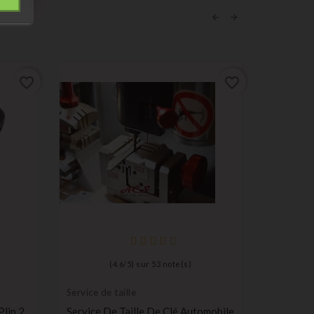
favorite_border
favorite_border
(
4,6
/
5
) sur
53
note(s)
Service de taille
lip 2
Service De Taille De Clé Automobile