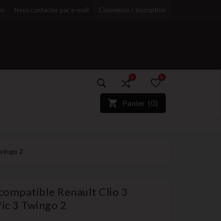
es
Nous contacter par e-mail
Connexion / Inscription
0
0
)*}
Panier
(
0
)
r
wingo 2
compatible Renault Clio 3
ic 3 Twingo 2