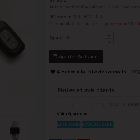
Antivol de direction neiman + 2 clés Compatib
Référence
BS-REN-01-KIT
Disponibilité:
En stock expédié sous 48H0
Quantité
Ajouter Au Panier
Ajouter à la liste de souhaits
Notes et avis clients
(
3
/
5
)
-
1
note(s
Voir répartition
LIRE AVIS
EVALUEZ-LE