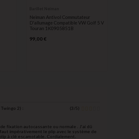
Barillet Neiman
Neiman Antivol Commutateur
D'allumage Compatible VW Golf 5 V
Touran 1K0905851B
Barillet 
Prix
99,00 €
Barillet 
Ford C
MK8
P
29,99 €
3 Twingo 2
) :
(
3
/
5
)
 de fixation autocassante ou normale . J'ai dû
il faut impérativement le plip avec le système de
2 plip à clé escamotable. Cordialement.