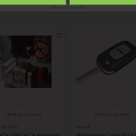
Vous Pourriez Aussi Aimer
Information
favorite_border
(
4,6
/
5
) sur
53
note(s)
(
4,7
/
5
) sur
26
note(s)
 de taille
Renault
e De Taille De Clé Automobile
Télécommande Coque De Clé P