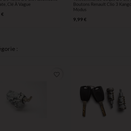
ate, Clé À Vague
Boutons Renault Clio 3 Kang
Modus
Prix
 €
Prix
9,99 €
gorie :
favorite_border