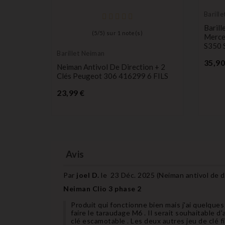
Barill
eur
Barill
(
5
/
5
) sur
1
note(s)
at Leon
Merce
S350 
Barillet Neiman
35,90
Neiman Antivol De Direction + 2
Clés Peugeot 306 416299 6 FILS
Prix
23,99 €
Avis
Par
joel D.
le
23 Déc. 2025 (
Neiman antivol de d
Neiman Clio 3 phase 2
Produit qui fonctionne bien mais j'ai quelques 
faire le taraudage M6 . Il serait souhaitable d
clé escamotable . Les deux autres jeu de clé fi