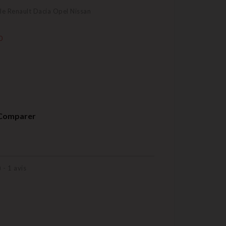
le Renault Dacia Opel Nissan
0
Comparer
) -
1
avis