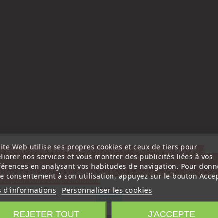
ite Web utilise ses propres cookies et ceux de tiers pour
ttention, notre société sera fermée pour congés du 10 aout au 1
08 - 8200214168
liorer nos services et vous montrer des publicités liées à vos
tembre inclus. Pour cette raison les commandes sont traitées jusqu
out
14H00. Pour le service réparation nous devons réceptionner vo
férences en analysant vos habitudes de navigation. Pour donn
écommande avant le 6 aout pour qu'elle soit réexpédiée avant le 7 a
re consentement à son utilisation, appuyez sur le bouton Accep
rci pour votre compréhension»
s d'informations
Personnaliser les cookies
Fermer
REJETER TOUT
J'ACCEPTE