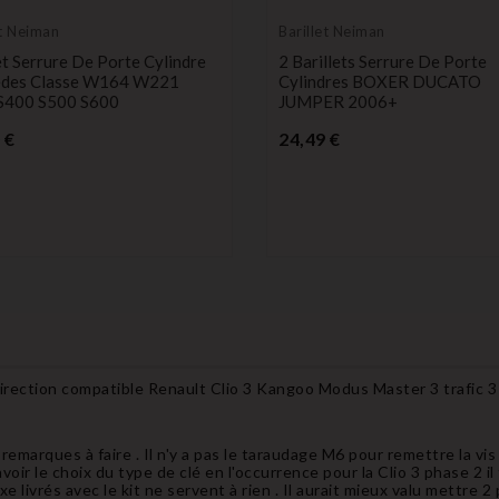
et Neiman
Barillet Neiman
et Serrure De Porte Cylindre
2 Barillets Serrure De Porte
des Classe W164 W221
Cylindres BOXER DUCATO
S400 S500 S600
JUMPER 2006+
Prix
Prix
 €
24,49 €
irection compatible Renault Clio 3 Kangoo Modus Master 3 trafic 
remarques à faire . Il n'y a pas le taraudage M6 pour remettre la vis
'avoir le choix du type de clé en l'occurrence pour la Clio 3 phase 2 
xe livrés avec le kit ne servent à rien . Il aurait mieux valu mettre 