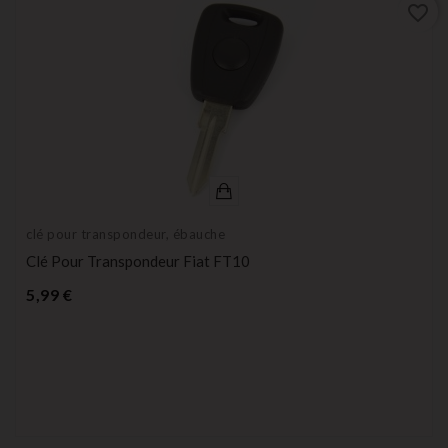
favorite_border
clé pour transpondeur, ébauche
Clé Pour Transpondeur Fiat FT10
Prix
5,99 €