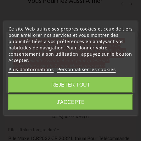
Vous Pourriez Aussi Aimer
Ce site Web utilise ses propres cookies et ceux de tiers
favorite_border
pour améliorer nos services et vous montrer des
« Attention, notre société sera fermée pour congés du
publicités liées à vos préférences en analysant vos
10 aout au 1 septembre inclus. Pour cette raison les
habitudes de navigation. Pour donner votre
commandes sont traitées jusqu'au 7 aout
14H00. Pour
consentement à son utilisation, appuyez sur le bouton
le service réparation nous devons réceptionner votre
Accepter.
télécommande avant le 6 aout pour qu'elle soit
réexpédiée avant le 7 aout. Merci pour votre
Plus d'informations
Personnaliser les cookies
compréhension»
Fermer
REJETER TOUT
Information
J'ACCEPTE
(
4,3
/
5
) sur
11
note(s)
Piles lithium longue durée
Pile Maxell CR2032 CR 2032 Lithium Pour Télécommande,