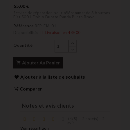
65,00 €
Service de réparation pour télécommande 3 boutons
Fiat 500 L Doblo Ducato Panda Punto Bravo
Référence
REP-FIA-01
Disponibilité:
Livraison en 48H00
Quantité
Ajouter Au Panier
Ajouter à la liste de souhaits
Comparer
Notes et avis clients
(
4
/
5
)
-
2
note(s) -
2
avis
Voir répartition