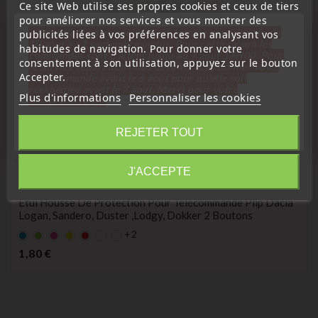
Ce site Web utilise ses propres cookies et ceux de tiers
pour améliorer nos services et vous montrer des
« Attention, notre société sera fermée pour congés du
publicités liées à vos préférences en analysant vos
10 aout au 1 septembre inclus. Pour cette raison les
habitudes de navigation. Pour donner votre
commandes sont traitées jusqu'au 7 aout
14H00. Pour
consentement à son utilisation, appuyez sur le bouton
le service réparation nous devons réceptionner votre
Accepter.
télécommande avant le 6 aout pour qu'elle soit
réexpédiée avant le 7 aout. Merci pour votre
Plus d'informations
Personnaliser les cookies
compréhension»
Fermer
REJETER TOUT
(
5
/
5
) sur
5
note(s)
Information
J'ACCEPTE
Étui, housse de protection de clés
Étui Housse De Protection Pour Télécommande Plip Dacia
Logan, Sandero, Duster ,Lodgy, Dokker 2 Boutons
+2
Bleu
Vert
rose
Jaune
rouge
Prix
1,80 €