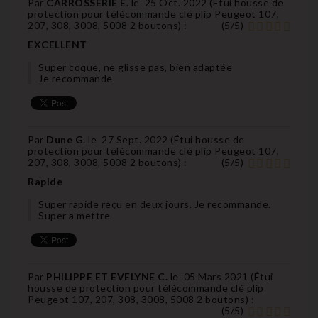
Par
CARROSSERIE E.
le
25 Oct. 2022 (
Étui housse de
protection pour télécommande clé plip Peugeot 107,
207, 308, 3008, 5008 2 boutons
) :
(
5
/
5
)
EXCELLENT
Super coque, ne glisse pas, bien adaptée
Je recommande
Par
Dune G.
le
27 Sept. 2022 (
Étui housse de
protection pour télécommande clé plip Peugeot 107,
207, 308, 3008, 5008 2 boutons
) :
(
5
/
5
)
Rapide
Super rapide reçu en deux jours. Je recommande.
Super a mettre
Par
PHILIPPE ET EVELYNE C.
le
05 Mars 2021 (
Étui
housse de protection pour télécommande clé plip
Peugeot 107, 207, 308, 3008, 5008 2 boutons
) :
(
5
/
5
)