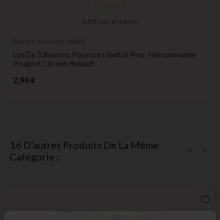
(
4,8
/
5
) sur
19
note(s)
Bouton poussoir switch
Lot De 3 Boutons Poussoirs Switch Pour Télécommande
Peugeot Citroën Renault
Prix
2,90 €
16 D'autres Produits De La Même
Catégorie :
favorite_border