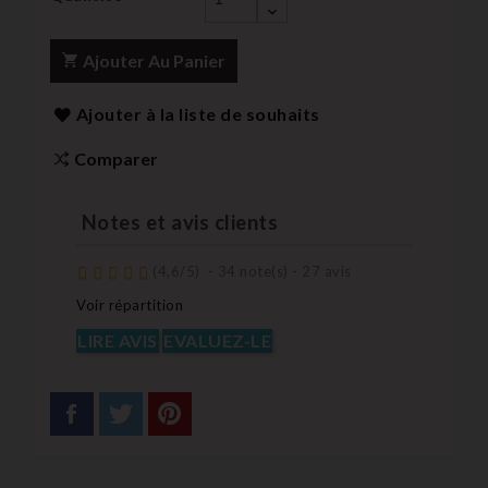
Ajouter Au Panier
Ajouter à la liste de souhaits
Comparer
Notes et avis clients
(
4,6
/
5
)
-
34
note(s) -
27
avis
Voir répartition
LIRE AVIS
EVALUEZ-LE