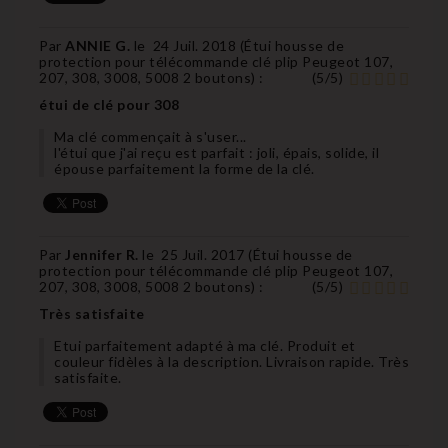
Par
ANNIE G.
le
24 Juil. 2018 (
Étui housse de
protection pour télécommande clé plip Peugeot 107,
207, 308, 3008, 5008 2 boutons
) :
(
5
/
5
)
étui de clé pour 308
Ma clé commençait à s'user...
l'étui que j'ai reçu est parfait : joli, épais, solide, il
épouse parfaitement la forme de la clé.
Par
Jennifer R.
le
25 Juil. 2017 (
Étui housse de
protection pour télécommande clé plip Peugeot 107,
207, 308, 3008, 5008 2 boutons
) :
(
5
/
5
)
Très satisfaite
Etui parfaitement adapté à ma clé. Produit et
couleur fidèles à la description. Livraison rapide. Très
satisfaite.