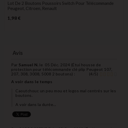
Lot De 2 Boutons Poussoirs Switch Pour Télécommande
Peugeot, Citroen, Renault
Prix
1,98 €
Avis
Par
Samuel N.
le
05 Déc. 2024 (
Étui housse de
protection pour télécommande clé plip Peugeot 107,
207, 308, 3008, 5008 2 boutons
) :
(
4
/
5
)
A voir dans le temps
Caoutchouc un peu mou et logos mal centrés sur les
boutons.
A voir dans la durée...