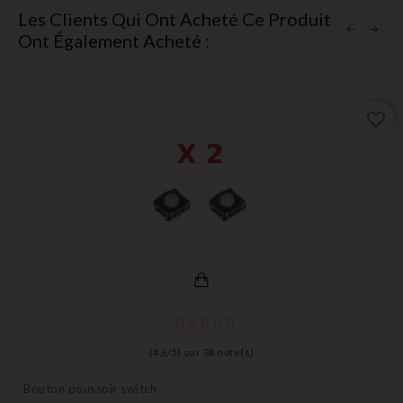
Les Clients Qui Ont Acheté Ce Produit
Ont Également Acheté :
favorite_border
(
4,6
/
5
) sur
38
note(s)
Bouton poussoir switch