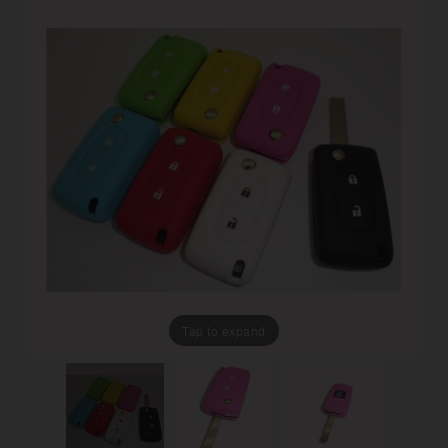
Tap to expand