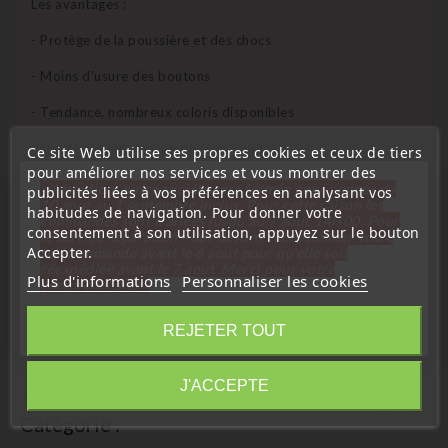
Les avantages :
- Protège de la poussière et des chocs
- Moins d'usure des boutons
- Tendance, nombreux coloris disponibles
- Qualité supérieure (épaisse et solide)
Ce site Web utilise ses propres cookies et ceux de tiers
pour améliorer nos services et vous montrer des
- Petit orifice à l'arrière de l'étui pour laisser apparaitre le
« Attention, notre société sera fermée pour congés du
publicités liées à vos préférences en analysant vos
10 aout au 1 septembre inclus. Pour cette raison les
logo de la marque
habitudes de navigation. Pour donner votre
commandes sont traitées jusqu'au 7 aout
14H00. Pour
consentement à son utilisation, appuyez sur le bouton
le service réparation nous devons réceptionner votre
Accepter.
télécommande avant le 6 aout pour qu'elle soit
réexpédiée avant le 7 aout. Merci pour votre
Compatible avec le modèle si dessous :
Plus d'informations
Personnaliser les cookies
compréhension»
Fermer
REJETER TOUT
Information
J'ACCEPTE
16 D'autres Produits De La Même
Catégorie :