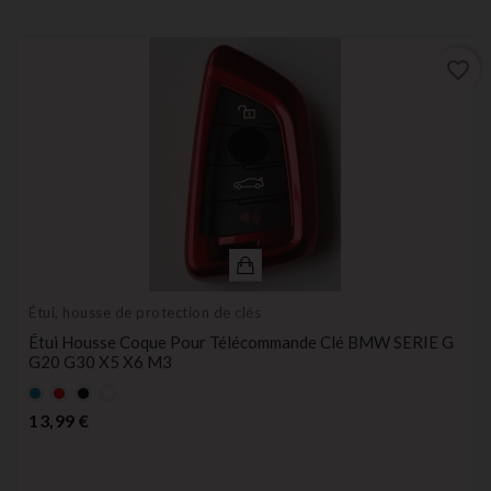
favorite_border
Étui, housse de protection de clés
Étui Housse Coque Pour Télécommande Clé BMW SERIE G
G20 G30 X5 X6 M3
Bleu
rouge
Noir
blanc
Prix
13,99 €