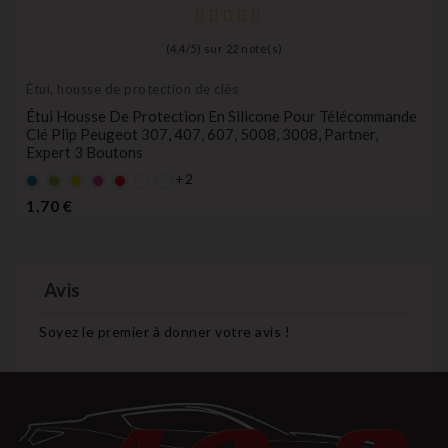
(
4,4
/
5
) sur
22
note(s)
Étui, housse de protection de clés
Étui Housse De Protection En Silicone Pour Télécommande
Clé Plip Peugeot 307, 407, 607, 5008, 3008, Partner,
Expert 3 Boutons
+2
Bleu
Vert
Jaune
rose
rouge
Prix
1,70 €
Avis
Soyez le premier à donner votre avis !