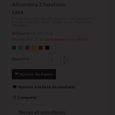
Alhambra 2 boutons
1,00 €
Étui de protection en silicone pour télécommande 2
Boutons Seat Mii, Ibiza, Toledo, Leon, Altea, Exeo,
Alhambra
Référence
EH-VW-01-SE
Disponibilité:
En stock expédié sous 48H00
Bleu
Vert
rose
Jaune
rouge
blanc
Noir
Quantité
Ajouter Au Panier
Ajouter à la liste de souhaits
Comparer
Notes et avis clients