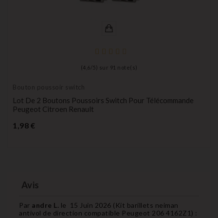
(
4,6
/
5
) sur
91
note(s)
Bouton poussoir switch
Lot De 2 Boutons Poussoirs Switch Pour Télécommande
Peugeot Citroen Renault
Prix
1,98 €
Avis
Par
andre L.
le
15 Juin 2026 (
Kit barillets neiman
antivol de direction compatible Peugeot 206 4162Z1
) :