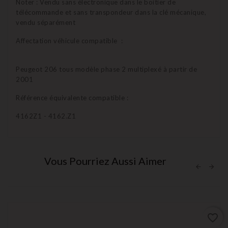
Noter : Vendu sans électronique dans le boitier de
télécommande et sans transpondeur dans la clé mécanique,
vendu séparément
Affectation véhicule compatible :
Peugeot 206 tous modèle phase 2 multiplexé à partir de
2001
Référence équivalente compatible :
4162Z1 - 4162.Z1
Vous Pourriez Aussi Aimer
favorite_border