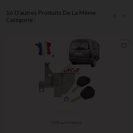
16 D'autres Produits De La Même
Catégorie :
favorite_border
(
5
/
5
) sur
2
note(s)