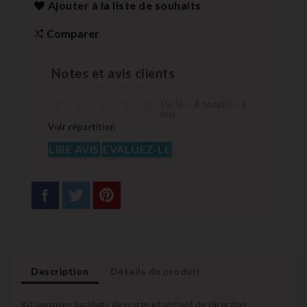
Ajouter à la liste de souhaits
Comparer
Notes et avis clients
(
5
/
5
)
-
4
note(s) -
2
avis
Voir répartition
LIRE AVIS
EVALUEZ-LE
Description
Détails du produit
Kit serrures barillets de porte et antivol de direction