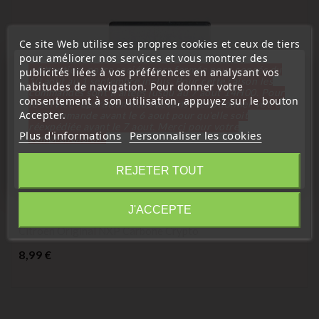
Ce site Web utilise ses propres cookies et ceux de tiers
pour améliorer nos services et vous montrer des
« Attention, notre société sera fermée pour congés du
publicités liées à vos préférences en analysant vos
10 aout au 1 septembre inclus. Pour cette raison les
habitudes de navigation. Pour donner votre
commandes sont traitées jusqu'au 7 aout
14H00. Pour
consentement à son utilisation, appuyez sur le bouton
le service réparation nous devons réceptionner votre
Accepter.
télécommande avant le 6 aout pour qu'elle soit
réexpédiée avant le 7 aout. Merci pour votre
Plus d'informations
Personnaliser les cookies
compréhension»
Fermer
REJETER TOUT
(
5
/
5
) sur
7
note(s)
Transpondeur vierge
Information
J'ACCEPTE
Transpondeur ID46 PCF7936AS PCF7946AA Peugeot
Citroen Original NXP Carbone Crypto
Prix
8,99 €