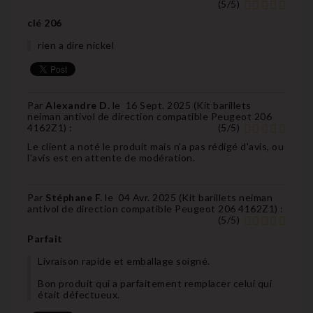
(
5
/
5
)
clé 206
rien a dire nickel
Par
Alexandre D.
le
16 Sept. 2025 (
Kit barillets
neiman antivol de direction compatible Peugeot 206
4162Z1
) :
(
5
/
5
)
Le client a noté le produit mais n'a pas rédigé d'avis, ou
l'avis est en attente de modération.
Par
Stéphane F.
le
04 Avr. 2025 (
Kit barillets neiman
antivol de direction compatible Peugeot 206 4162Z1
) :
(
5
/
5
)
Parfait
Livraison rapide et emballage soigné.
Bon produit qui a parfaitement remplacer celui qui
était défectueux.