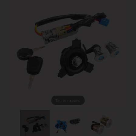
Tap to expand